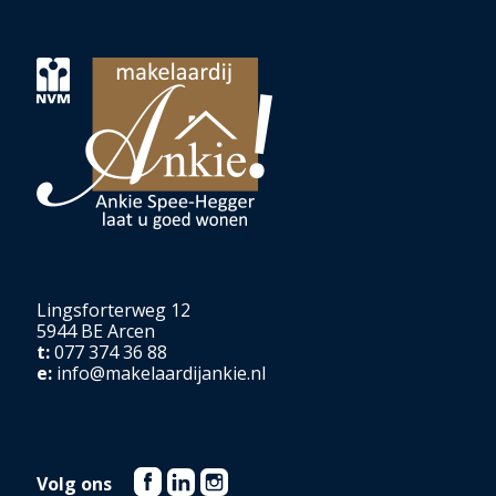
Lingsforterweg 12
5944 BE Arcen
t:
077 374 36 88
e:
info@makelaardijankie.nl
Volg ons