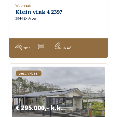
Woonhuis
Klein vink 4 2397
5944 EX Arcen
2011
3
89 m²
Beschikbaar
€ 295.000,- k.k.