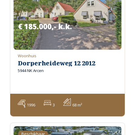
€ 185.000,- k.k.
Woonhuis
Dorperheideweg 12 2012
5944 NK Arcen
1996
3
68 m²
Beschikbaar