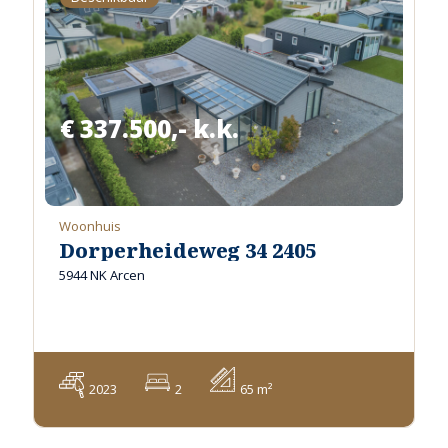
€ 337.500,- k.k.
Woonhuis
Dorperheideweg 34 2405
5944 NK Arcen
2023
2
65 m²