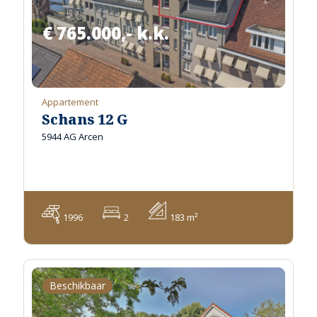
€ 765.000,- k.k.
Appartement
Schans 12 G
5944 AG Arcen
1996
2
183 m²
Beschikbaar