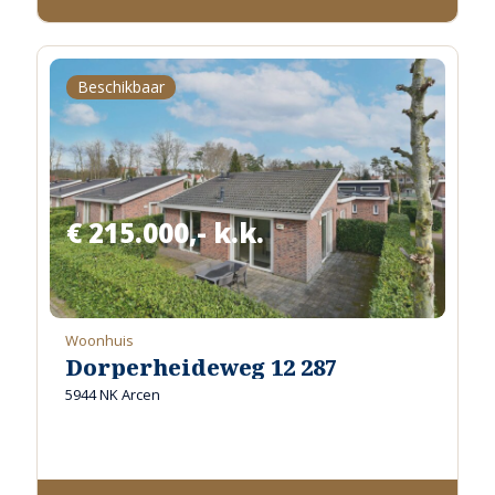
Beschikbaar
€ 215.000,- k.k.
Woonhuis
Dorperheideweg 12 287
5944 NK Arcen