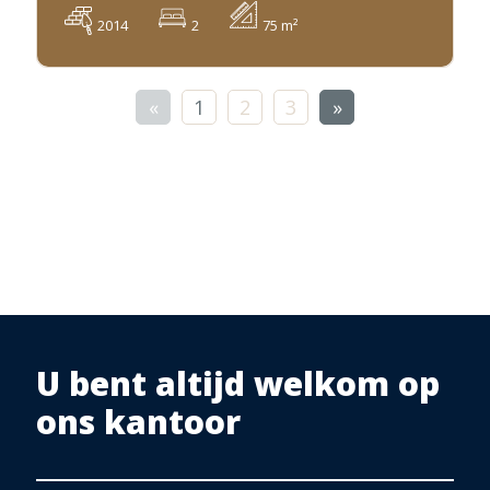
2014
2
75 m²
«
1
2
3
»
U bent altijd welkom op
ons kantoor