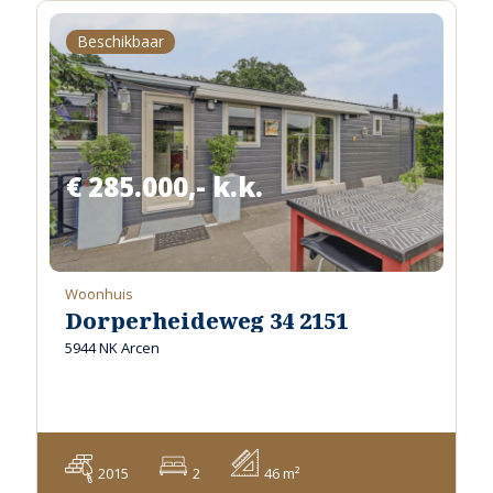
Beschikbaar
€ 285.000,- k.k.
Woonhuis
Dorperheideweg 34 2151
5944 NK Arcen
2015
2
46 m²