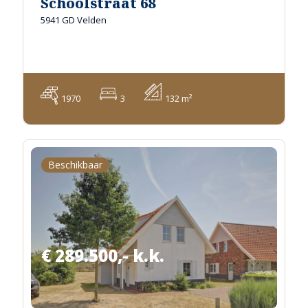
Schoolstraat 68
5941 GD Velden
1970
3
132 m²
Beschikbaar
€ 289.500,- k.k.