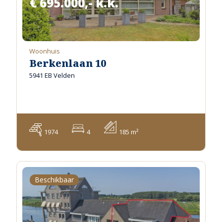
€ 695.000,- k.k.
Woonhuis
Berkenlaan 10
5941 EB Velden
1974
4
185 m²
Beschikbaar