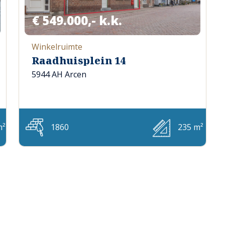
€ 549.000,- k.k.
Winkelruimte
Raadhuisplein 14
5944 AH Arcen
m²
1860
235 m²