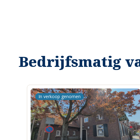
Bedrijfsmatig v
In verkoop genomen