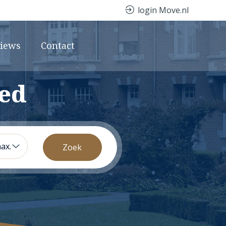
login Move.nl
views
Contact
oed
ax.