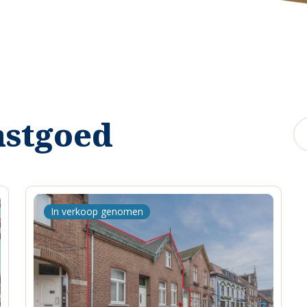
astgoed
In verkoop genomen