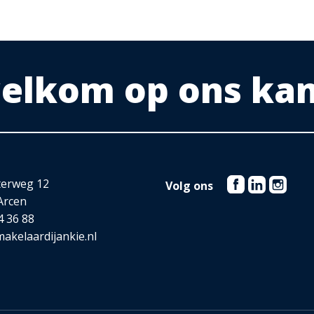
 welkom op ons ka
terweg 12
Volg ons
Arcen
4 36 88
akelaardijankie.nl