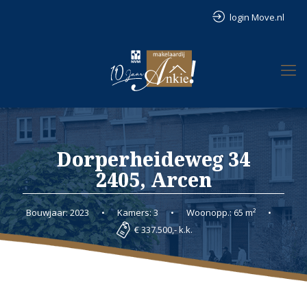
login Move.nl
Dorperheideweg 34
2405, Arcen
Bouwjaar: 2023
•
Kamers: 3
•
Woonopp.: 65 m²
•
€ 337.500,- k.k.