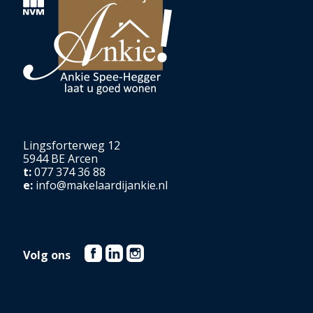
Lingsforterweg 12
5944 BE Arcen
t:
077 374 36 88
e:
info@makelaardijankie.nl
Volg ons