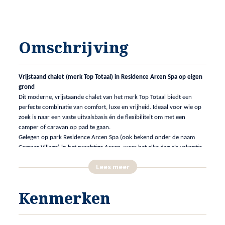
Omschrijving
Vrijstaand chalet (merk Top Totaal) in Residence Arcen Spa op eigen
grond
Dit moderne, vrijstaande chalet van het merk Top Totaal biedt een
perfecte combinatie van comfort, luxe en vrijheid. Ideaal voor wie op
zoek is naar een vaste uitvalsbasis én de flexibiliteit om met een
camper of caravan op pad te gaan.
Gelegen op park Residence Arcen Spa (ook bekend onder de naam
Camper Village) in het prachtige Arcen, waar het elke dag als vakantie
voelt. Het is hier mogelijk je als inwoner van de gemeente Venlo in te
Lees meer
schrijven, hetgeen uniek is voor Nederland.
Ruimte en comfort in compacte vorm
Kenmerken
Op een ruim perceel van 319 m² (volledig eigendom) biedt dit chalet
volop ruimte voor een camper of caravan én twee auto’s op eigen
oprit.