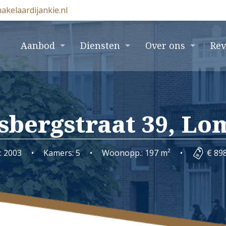
akelaardijankie.nl
e
Aanbod
Diensten
Over ons
Re
sbergstraat 39, L
: 2003
•
Kamers: 5
•
Woonopp.: 197 m²
•
€ 898