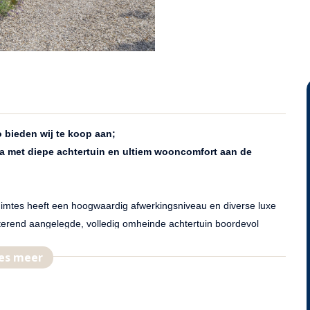
 bieden wij te koop aan;
la met diepe achtertuin en ultiem wooncomfort aan de
omm.
uimtes heeft een hoogwaardig afwerkingsniveau en diverse luxe
tterend aangelegde, volledig omheinde achtertuin boordevol
es meer
en mantelzorgwoning
hier bijvoorbeeld een mantelzorgwoning te realiseren! Ook de
rit met plek voor maar liefst vier auto's.