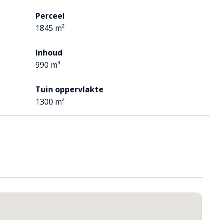
t de tuin.
Perceel
lotte bereiken we de garage. Deze is circa 35m² en voorzien van
1845 m²
 lichtkoepel. Openslaande deuren aan de voor- en achterzijde
Inhoud
990 m³
, dakkapel en wasluik. Vanuit de overloop zijn de 3 slaapkamers,
Tuin oppervlakte
1300 m²
r, dakkapel, vaste kast en wastafelmeubel met warm en koud
airco, een inloopkast met schuifdeur en biedt toegang tot het
, vaste kast, wastafelmeubel met warm en koud water en biedt
n.
arming. Er zijn een ligbad, inloopdouche, wastafel, toilet en
n dakkapel die zorgt voor veel daglicht.