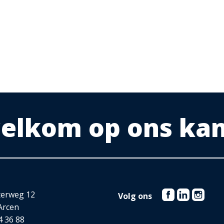
n.
kie!
 samengesteld. Onzerzijds wordt echter geen enkele
 welkom op ons ka
istheid of anderszins, dan wel de gevolgen daarvan. Alle
 bijgesloten plattegrond-tekeningen zijn ter indicatie en kunnen
terweg 12
Volg ons
Arcen
4 36 88