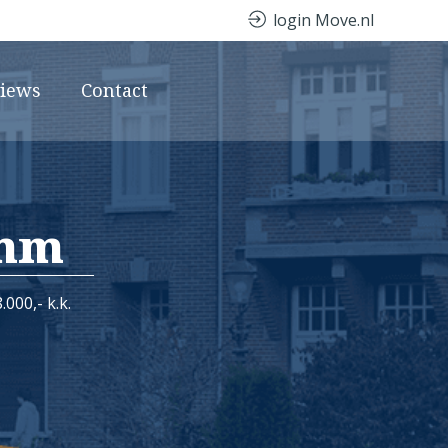
login Move.nl
views
Contact
omm
.000,- k.k.