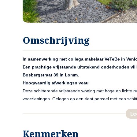
Omschrijving
In samenwerking met collega makelaar VeTeBe in Venlo
Een prachtige vrijstaande uitstekend onderhouden vil
Bosbergstraat 39 in L
Hoogwaardig afwerkingsniveau
Deze schitterende vrijstaande woning met hoge en lichte r
voorzieningen. Gelegen op een riant perceel met een schi
groen, biedt deze woning volop privacy en rust.
Le
Ruimte met mogelijkheid tot realisatie van bijvoorbeeld e
Door de grootte van de tuin is het uitstekend mogelijk om 
Kenmerken
voortuin is keurig aangelegd en voorzien van een dubbele op