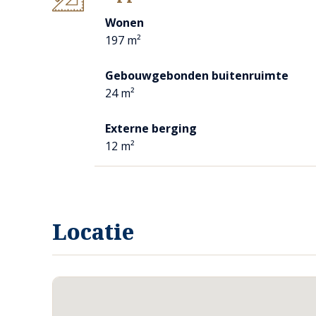
magnetron. Ook hier bieden openslaande deuren toegang to
Wonen
De wasruimte is voorzien van de witgoedaansluiting. Ten s
197 m²
de meterkast, cv-ketel, verwarming, elektra, water en een
bieden toegang tot de oprit en de achtertuin.
Gebouwgebonden buitenruimte
24 m²
1ste verdieping
De royale en lichte overloop is voorzien van een tegelvloer
Externe berging
de badkamer en de berging bereikbaar.
12 m²
Slaapkamer 1 (ca. 18m²) is voorzien van een novilon vloe
water.
Slaapkamer 2 (ca. 16m²) is voorzien van een houten vloer, 
Locatie
balkon door middel van openslaande deuren.
Slaapkamer 3 (ca. 18m²) is voorzien van een novilon vloer
toegang tot het balkon door middel van openslaande deure
In de badkamer (ca. 15m²) ligt een tegelvloer met vloerverw
designradiator aanwezig. Het is een grote badkamer met ee