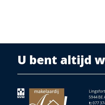
- In de gehele woning is domotica aanwezig.
- In 2024 is het buitenschilderwerk volledig opnieuw gedaa
Heeft u interesse in deze woning ?
Neem telefonisch of via mail contact op met Makelaardij An
We plannen graag een bezichtiging samen met u in.
Deze informatie is door ons met de nodige zorgvuldigheid
U bent altijd
aansprakelijkheid aanvaard voor enige onvolledigheid, onju
opgegeven maten en oppervlakten zijn indicatief. Eventuele
afwijken van de werkelijke situatie.
Lingsfor
5944 BE 
t:
077 37