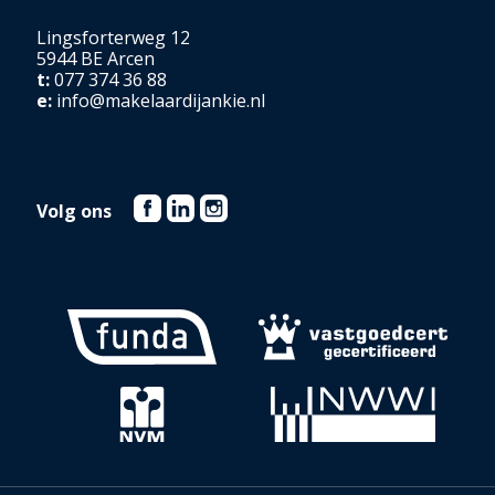
Lingsforterweg 12
5944 BE Arcen
t:
077 374 36 88
e:
info@makelaardijankie.nl
Volg ons