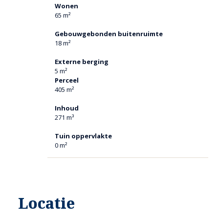
kiezen waar het op dat moment lekker vertoeven is (zon of
Wonen
schaduw).
65 m²
De grote boom nabij het chalet geeft naast een mooi
aanzien bovendien natuurlijke schaduw.
Gebouwgebonden buitenruimte
18 m²
Noemenswaardigheden:
Externe berging
Het chalet is van het merk Top Totaal (een van de
5 m²
meest degelijke chalet bouwers in Nederland)
Perceel
405 m²
De bungalow wordt gasloos verwarmd middels een
moderne warmtepomp
Inhoud
Heel goed geïsoleerd
271 m³
Gelegen op eigen grond
Tuin oppervlakte
Moderne afwerking
0 m²
Gelegen aan een fraaie groenstrook
Gratis toegang tot Thermaalbad en sauna-complex
Dichtbij de Duitse grens en Venlo, met goede
Locatie
uitvalswegen; je bent met camper of caravan snel op
weg naar het buitenland