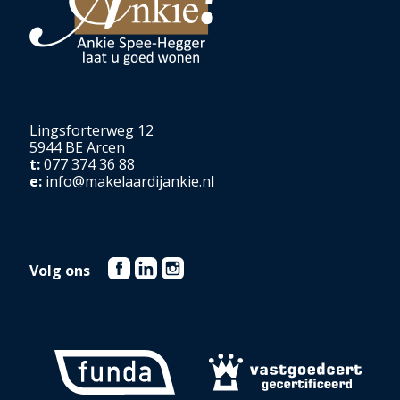
Lingsforterweg 12
5944 BE Arcen
t:
077 374 36 88
e:
info@makelaardijankie.nl
Volg ons