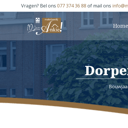
Vragen? Bel ons
077 374 36 88
of mail ons
info@m
Hom
Dorpe
Bouwjaa