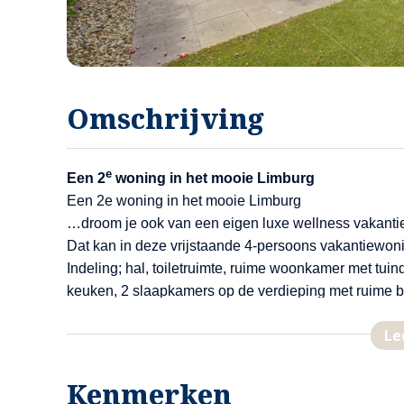
Omschrijving
e
Een 2
woning in het mooie Limburg
Een 2e woning in het mooie Limburg
…droom je ook van een eigen luxe wellness vakanti
Dat kan in deze vrijstaande 4-persoons vakantiewon
Indeling; hal, toiletruimte, ruime woonkamer met tui
keuken, 2 slaapkamers op de verdieping met ruime 
De tuin is vrij gelegen en beschikt over een grote jac
Le
Gelegen op een ruim opgezet park gelegen in bosrij
Arcen aan de Maas
Het is hier echt genieten van de rust en de omgev
Kenmerken