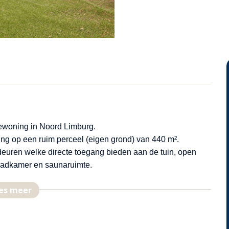
ewoning in Noord Limburg.
ing op een ruim perceel (eigen grond) van 440 m².
ndeuren welke directe toegang bieden aan de tuin, open
badkamer en saunaruimte.
uzzi.
es meer
ke omgeving…horend bij de prachtige karaktervolle plaats
ing……