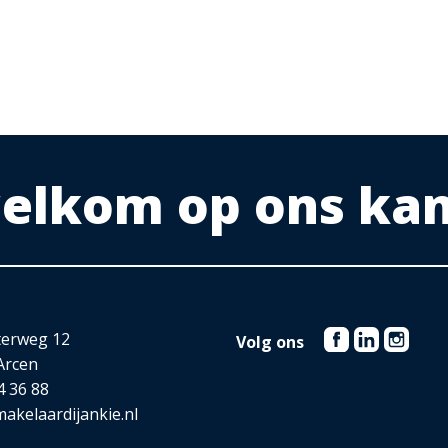
ia, café, zaal met bar en restaurant met groot terras.
erderij.
 welkom op ons ka
ewoon even lekker zitten genieten van de rust.
ed. Het beheer van dit gebied ligt bij het Limburgs
 er legio te vinden. Arcen ligt toeristisch ontzettend goed
m in trek bij een groot publiek uit zowel Nederland,
terweg 12
Volg ons
Arcen
reft er verschillende restaurants en de befaamde ijssalon
4 36 88
 Bovendien zijn er verder o.a. te vinden een bakker,
akelaardijankie.nl
el, bloemenzaak, huishoudartikelen/witgoed en een fietsen