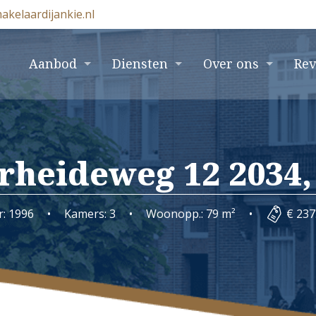
akelaardijankie.nl
e
Aanbod
Diensten
Over ons
Re
rheideweg 12 2034,
r: 1996
•
Kamers: 3
•
Woonopp.: 79 m²
•
€ 237.