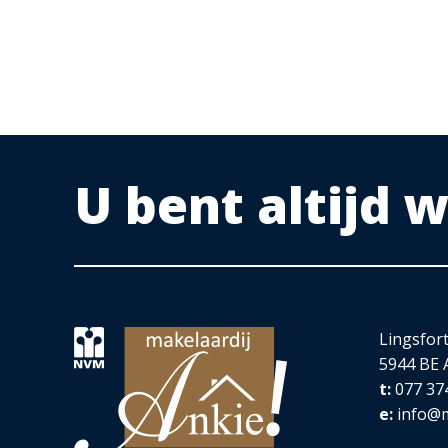
VOORZIENINGEN OP PARK RESORT ARCEN
Receptie, parkwinkel, modern horeca plein met cafetar
Zwembad en zwemvijver. Grote speeltuin en kinderbo
U bent altijd
OVERIGE KENMERKEN VAN DE OMGEVING:
Lekker wandelen aan de promenade van de Maas of g
Ten Oosten van Arcen ligt een prachtige stuk bosgebi
landschap.
Er zijn lange- en korte wandelroutes. Fietsroutes, zijn
op de kaart. De alom bekende Kasteeltuinen zijn enor
Lingsfor
Duitsland als ook België.
5944 BE 
De dorpskern van Arcen is een belevenis op zich. U t
t:
077 37
mag niet ontbreken. Kortom het is er heerlijk toeven.
e:
info@m
accessoire winkels, kunstgalerie, kantoor- boekhand
speciaalzaak gelegen.