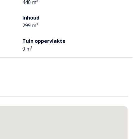
 kleurstelling.
440 m²
met sunshower functie, een wastafelmeubel en een
Inhoud
299 m³
Tuin oppervlakte
wezig. Hier hangt de CV ketel en staat de wasmachine
0 m²
 van de woning.
en elektra.
 zon- als schaduwplekken en volop privacy.
s aangelegd. De terrassen en het gazon zijn netjes
eet.