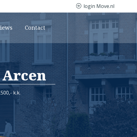
login Move.nl
views
Contact
 Arcen
500,- k.k.