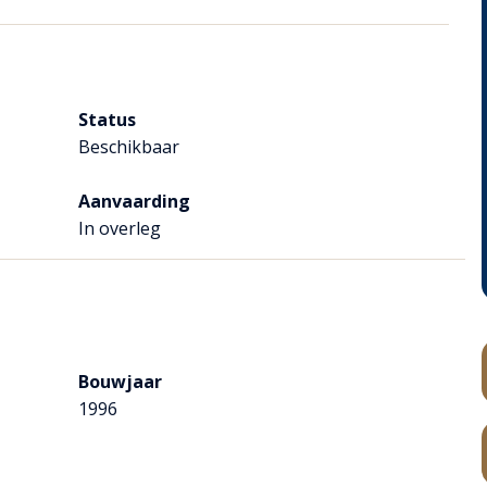
van de voorzieningen in het park zoals parkwinkel,
rlijk wandelen in de bossen.
Status
t mooie Maasduinen gebied…ook Duitsland is binnen
Beschikbaar
anders…diversiteit op en top…en vergeet niet dat ene
Nederland…aan de Maas…heerlijk genieten van de rust….
Aanvaarding
In overleg
 de verhuur.
 volledig te verhuren of volledig zelf te gebruiken of een
!
Bouwjaar
1996