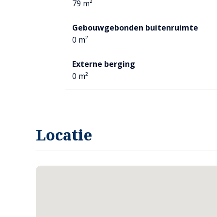
De badkamer is ruim van opzet en uitgevoerd in lichte
79 m²
Er is een ligbad (jet streamfunctie), inloopdouche 
wandcloset aanwezig.
Gebouwgebonden buitenruimte
De wanden zijn geheel betegeld.
0 m²
BERGING
Externe berging
Aan de buitenzijde is een vaste stenen berging aan
0 m²
opgesteld. Ook is hier ruimte voor de fietsen.
De meterkast is in een aparte ruimte aan buitenzijde
De woning heeft eigen aansluitingen voor gas, water 
Locatie
TUIN
Rondom de woning ligt een verzorgde tuin met zowel
Het onderhoud is minimaal, aangezien er kunstgras i
aangelegd. De jacuzzi maakt het buitenverblijf compl
OPRIT