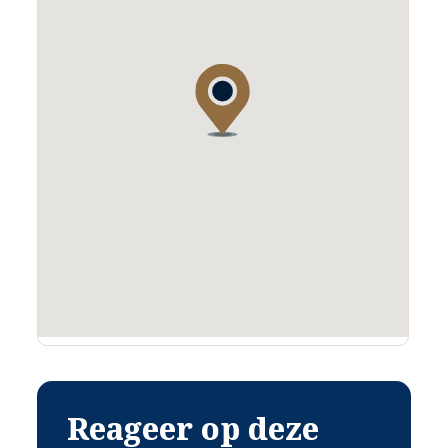
e
1
VERDIEPING
Er zijn 2 slaapkamers en een badkamer op deze verdieping.
De slaapkamers hebben de volgende oppervlakte:
Slaapkamer 1; 22 m²
Slaapkamer 2; 10 m²
Wanden en plafonds zijn netjes van afwerking.
Op de vloer ligt een verzorgde laminaatvloer.
BADKAMER
e
In 2017 werd de 2
badkamer eveneens vernieuwd.
Hier is aanwezig een inloopdouche met glazenwand, wastafel met
meubel en wandcloset.
Het dakraam verzorgt het natuurlijke licht- en luchtinval.
Reageer op deze
e
2
VERDIEPING
Via een vaste trap is de zolder toegankelijk. Hier is een slaapkamer