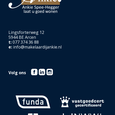
Lingsforterweg 12
5944 BE Arcen
t:
077 374 36 88
e:
info@makelaardijankie.nl
Volg ons