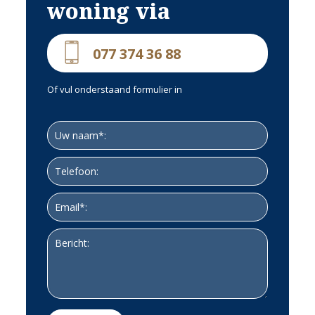
woning via
gerealiseerd.
Ook hier verzorgt het dakraam het natuurlijke licht- en luchtinval.
Tevens is er bergruimte aanwezig en is de cv-ketel hier opgesteld.
077 374 36 88
ACHTERTUIN
De achtertuin heeft een fraaie afmeting. Onder het overdekte terras is
Of vul onderstaand formulier in
het goed vertoeven. Er is een put geslagen en er is beregening
aanwezig
Het houten tuinhuisje biedt ruimte voor o.a. de tuinspullen en de
fietsen.
Via de rechterzijde van het huis is de tuin te bereiken van buitenaf.
OPRIT
Aan de linkerzijde is een oprit waar de auto kan worden gestald.
Een opsomming van de verbouwingen vanaf 2017;
Realisatie nieuwe keuken en 2 badkamers
Alle wanden en plafonds gestukadoord
Overdekt terras