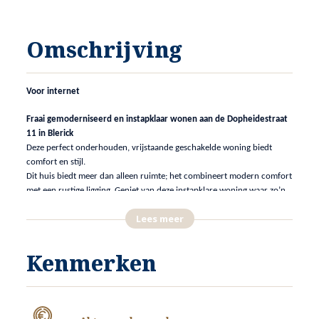
Omschrijving
Voor internet
Fraai gemoderniseerd en instapklaar wonen aan de Dopheidestraat
11 in Blerick
Deze perfect onderhouden, vrijstaande geschakelde woning biedt
comfort en stijl.
Dit huis biedt meer dan alleen ruimte; het combineert modern comfort
met een rustige ligging. Geniet van deze instapklare woning waar zo’n
beetje alles is vernieuwd.
Lees meer
Modern van opzet
Deze woning is in 2017 volledig verbouwd en uitgebreid. De open
Kenmerken
keuken en beide badkamers zijn modern en van alle gemakken
voorzien.
Het is hier letterlijk direct verhuizen en genieten.
Ruimte en Comfort