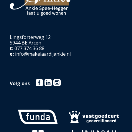
Lingsforterweg 12
5944 BE Arcen
t:
077 374 36 88
e:
info@makelaardijankie.nl
Volg ons