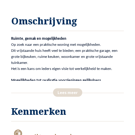
Omschrijving
Ruimte, gemak en mogelijkheden
Op zoek naar een praktische woning met mogelijkheden.
Dit vrijstaande huis heeft veel te bieden; een praktische garage, een
grote bijkeuken, ruime keuken, woonkamer en grote vrijstaande
tuinkamer.
Het is een kans om ieders eigen visie tot werkelijkheid te maken.
Mogelijkheden tot realisatie voorzieningen gelijkvloers
De woning biedt mogelijkheden voor realisatie van een slaapkamer en
Lees meer
een badkamer op de begane grond.
Een ander wenst de garage te gebruiken voor hobby en of werk.
Er zijn diverse mogelijkheden.
Kenmerken
Potentie voor vernieuwing
Hoewel de woning niet geheel hedendaags is, biedt dit een kans voor
degenen die willen renoveren en verduurzamen om zo hun eigen
droomhuis te creëren.