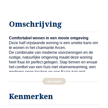
Omschrijving
Comfortabel wonen in een mooie omgeving
Deze half vrijstaande woning is een unieke kans om
te wonen in het charmante Arcen.
De combinatie van moderne voorzieningen en de
rustige, natuurlijke omgeving maakt deze woning
heel fraai én perfect gelegen. Stap binnen en ervaar
het comfort van een huis met vloerverwarming, een
moderne open keuken en een fraaie tuin met
overdekt terras.
Lees meer
Een huis dat heel veel heeft te bieden
Dit huis biedt alles wat een modern gezin nodig
Kenmerken
heeft: een doorzon woonkamer met tuindeuren naar
het overdekte terras, 3 slaapkamers en een walk-in-
e
closet op de 1
verdieping en een vaste trap naar de