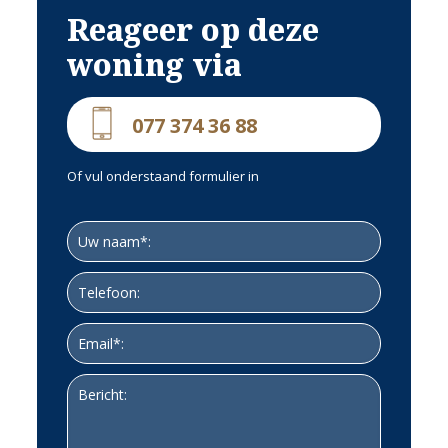
oppervlakten zijn indicatief. Eventuele bijgesloten
Reageer op deze
plattegrond-tekeningen zijn ter indicatie en kunnen
afwijken van de werkelijke situatie.
woning via
077 374 36 88
Of vul onderstaand formulier in