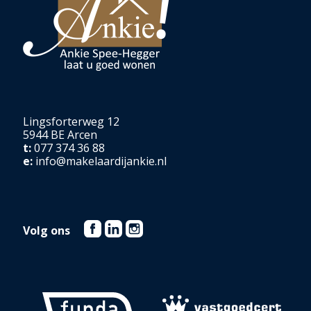
Lingsforterweg 12
5944 BE Arcen
t:
077 374 36 88
e:
info@makelaardijankie.nl
Volg ons