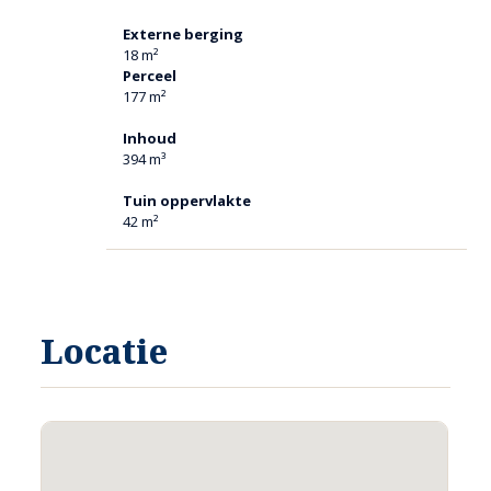
Externe berging
PARKEREN
18 m²
Parkeren is mogelijk in de eigen garage.
Perceel
Ook is er openbare ruimte aanwezig waar parkeren mogelijk
177 m²
is.
Inhoud
394 m³
NOEMENSWAARDIGHEDEN:
• Rustige ligging
Tuin oppervlakte
• Ruime garage
42 m²
• Er zijn rolluiken aanwezig
• Op korte afstand van Venlo en van natuurgebieden
(o.a. ’t Zwarte water)
• Nabij ’t BMV van Velden
Locatie
OVERIGE KENMERKEN VAN DE OMGEVING:
Lekker wandelen aan de Maas of gewoon even lekker zitten
genieten van de rust. Ten Oosten van Velden liggen prachtige
stukken bosgebied o.a. Het zwarte water. Het beheer van dit
gebied ligt bij het Limburgs landschap.