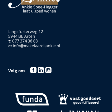
Lingsforterweg 12
5944 BE Arcen
t:
077 374 36 88
e:
info@makelaardijankie.nl
Volg ons