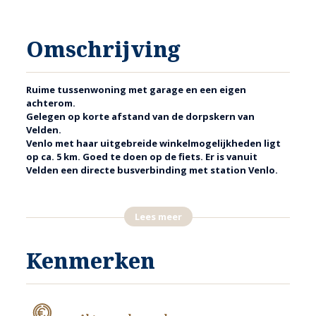
Omschrijving
Ruime tussenwoning met garage en een eigen
achterom.
Gelegen op korte afstand van de dorpskern van
Velden.
Venlo met haar uitgebreide winkelmogelijkheden ligt
op ca. 5 km. Goed te doen op de fiets. Er is vanuit
Velden een directe busverbinding met station Venlo.
INDELING
Lees meer
ENTREE
De hoofdentree van de woning is gelegen in de voorgevel van de
woning.
Kenmerken
In de hal treft u de verzorgde toiletruimte (v.v. wandcloset en
fonteintje), de trapopgang, de meterkast,
,
verdiepte kelderkast
doorgang naar keuken en woonkamer.