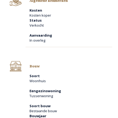
Algemene kenmerken
KEUKEN
Vanuit de hal is de keuken (ca. 9 m²) toegankelijk.
Kosten
Er is inbouwapparatuur aanwezig: 4 pits inductie kookplaat,
Kosten koper
afzuigkap en koelkast.
Status
Vanuit de keuken is de achtertuin toegankelijk.
Verkocht
Aanvaarding
WOONKAMER
In overleg
De doorzon woonkamer (ca. 27 m²) is netjes van afwerking.
Op de vloer ligt een parket vloer.
Vanuit de woonkamer is er een fraai zicht op het straat
gebeuren.
1e VERDIEPING
Bouw
Soort
SLAAPKAMERS
Woonhuis
Er zijn 3 slaapkamers met de volgende oppervlaktes:
- Slaapkamer 1 (achterzijde); 15,5 m²
Eengezinswoning
- Slaapkamer 2 (achterzijde); 8 m²
Tussenwoning
- Slaapkamer 3 (voorzijde); 12 m²
Soort bouw
Op de vloer ligt een kunststof vloerbedekking.
Bestaande bouw
BADKAMER
Bouwjaar
De verzorgde badkamer (ca. 4 m²) is v.v. een douche, een