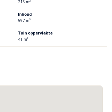
215 m²
en biedt de auto beschutting.
Inhoud
597 m³
Tuin oppervlakte
41 m²