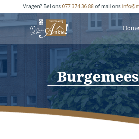
Vragen? Bel ons
077 374 36 88
of mail ons
info@m
Hom
Burgemeest