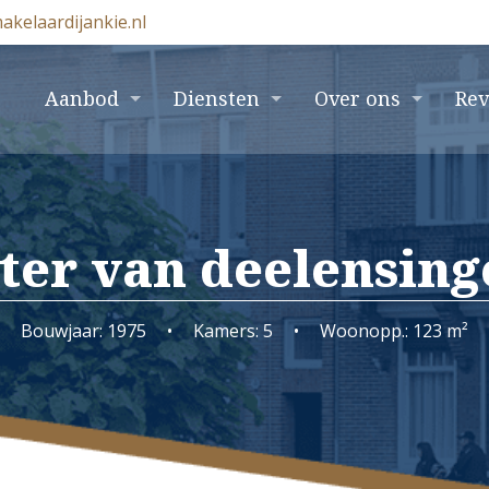
akelaardijankie.nl
e
Aanbod
Diensten
Over ons
Re
er van deelensinge
Bouwjaar: 1975
•
Kamers: 5
•
Woonopp.: 123 m²