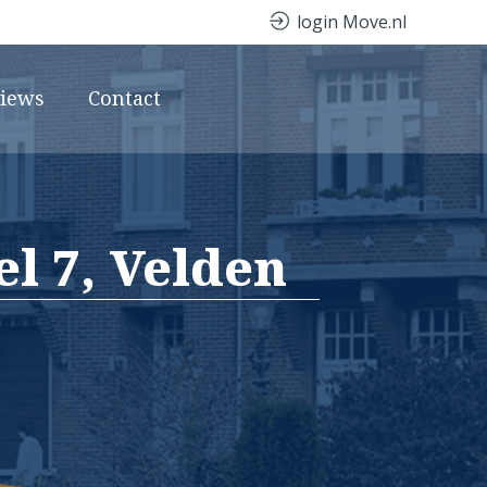
login Move.nl
views
Contact
l 7, Velden