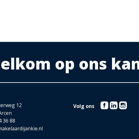
9 meter. Het is hier heerlijk beschut zitten.
 welkom op ons ka
.a. ’t Zwarte water)
terweg 12
Volg ons
Arcen
4 36 88
akelaardijankie.nl
n genieten van de rust. Ten Oosten van Velden liggen