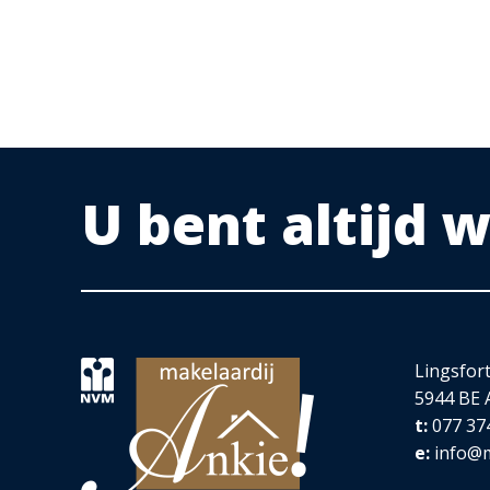
De tuin is verzorgd aangelegd en heeft een diepte van ca. 
NOEMENSWAARDIGHEDEN:
Keurig van afwerking
Vaste trap naar zolder
U bent altijd
Grote garage en berging
Rustige ligging
Op korte afstand van Venlo en van natuurgebieden (o
Lingsfor
5944 BE 
t:
077 37
OVERIGE KENMERKEN VAN DE OMGEVING:
e:
info@m
Lekker wandelen aan de Maas of gewoon even lekker zitte