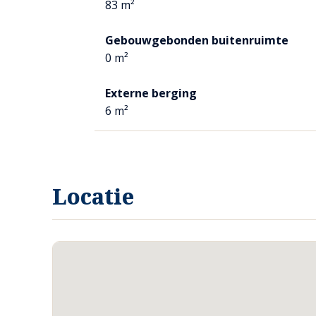
83 m²
De wanden zijn geheel betegeld.
Gebouwgebonden buitenruimte
WITGOED OPSTELLING
0 m²
Er is een aparte ruimte voor de opstelling van het witgo
Externe berging
6 m²
e
2
VERDIEPING
Middels een vlizotrap betreedt u de zolderruimte.
De zolder is in gebruik als bergzolder. Hier is tevens de c
Locatie
PROVISIEKELDER
De kelder is erg praktisch voor het houden van voorraad.
ACHTERTUIN