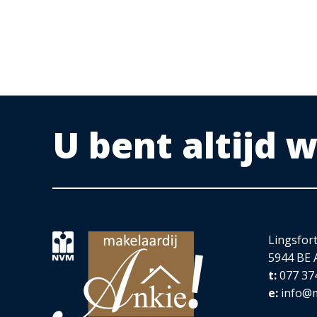
Schilderwerk gehele woning
Nieuwe (energiezuinige) radiatoren (ter voorbereid
De tuin en schuttingen zijn geplaatst
U bent altijd
NOEMENSWAARDIGHEDEN:
Instapklaar met luxe keukenopstelling
Geheel v.v. hard houten kozijnen met dubbel glas
Handige provisiekelder
Lingsfor
5944 BE 
Leuke achtertuin met berging
t:
077 37
Nabij de dorpskern van Velden
e:
info@m