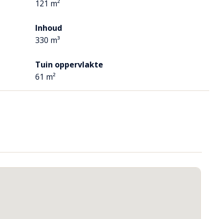
121 m²
Inhoud
330 m³
ed. De wanden zijn geheel betegeld.
Tuin oppervlakte
61 m²
v-ketel afgehangen.