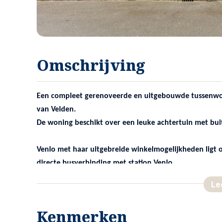
Omschrijving
Een compleet gerenoveerde en uitgebouwde tussenwoni
van Velden.
De woning beschikt over een leuke achtertuin met bui
Venlo met haar uitgebreide winkelmogelijkheden ligt op
directe busverbinding met station Venlo.
Le
Kenmerken
INDELING