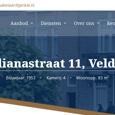
akelaardijankie.nl
e
Aanbod
Diensten
Over ons
Re
lianastraat 11, Vel
Bouwjaar: 1953
•
Kamers: 4
•
Woonopp.: 83 m²