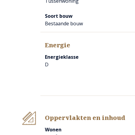
Tussenwoning
Er is veel aandacht gegeven aan het natuurlijke lichtinv
extra loopdeur en de lichtkoepels in het dak bieden veel li
Soort bouw
De spots in het plafond maken de woning in de avonduren
Bestaande bouw
e
Energie
1
VERDIEPING
Er zijn 3 slaapkamers, een badkamer en een wasruimte.
Energieklasse
D
SLAAPKAMERS
De slaapkamers kennen de volgende afmeting:
Slaapkamer 1; 3,5 x 3,27 (11,4 m²)
Slaapkamer 2; 3,51 x 2,89 (10,1 m²)
Slaapkamer 3; 1,99 x 2,23 (4,4 m²)
Oppervlakten en inhoud
BADKAMER
Wonen
De eenvoudige, doch verzorgde badkamer is v.v. een douc