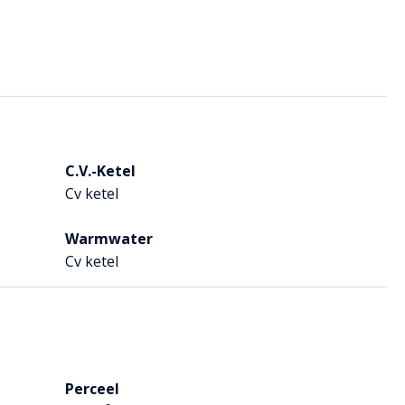
al; de openslaande tuindeuren met aan weerzijden ramen, de
cht.
 heel sfeervol.
C.V.-Ketel
Cv ketel
Warmwater
Cv ketel
Perceel
he en een wastafel.