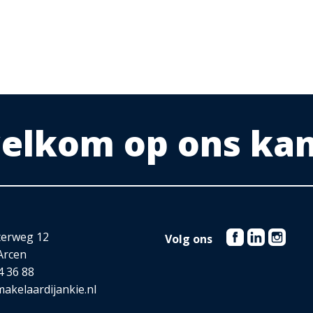
ing op een warmte pomp) geplaatst
 welkom op ons ka
terweg 12
Volg ons
Arcen
4 36 88
akelaardijankie.nl