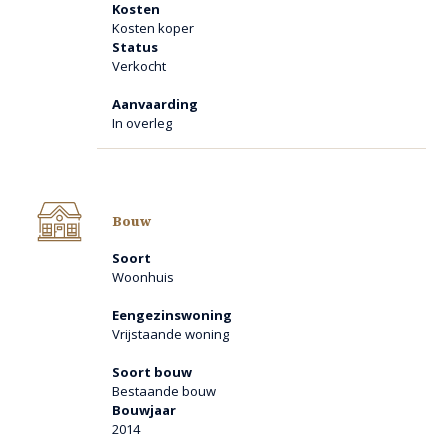
Kosten
een vaste trap naar de ruime zolder met 4e slaapkamer.
Kosten koper
Status
op loopafstand van de basisschool en ruim opgezette
Verkocht
speeltuin.
kinderen beschermd en veilig op laten groeien is in een dorp
Aanvaarding
als lomm een vanzelfsprekendheid. de vele verenigingen
In overleg
maken het mogelijk dat kinderen hun vrije tijd in eigen dorp
kunnen doorbrengen.
wandelen langs de maas of in het uitgestrekte natuurgebied
“de ravevennen liggen binnen handbereik. er zijn ook vele
fietsroutes.
Bouw
de woning is ruim van opzet en uitstekend geïsoleerd.
Soort
Woonhuis
indeling
Eengezinswoning
Vrijstaande woning
begane grond
Soort bouw
entree
Bestaande bouw
de hoofdentree van de woning bevindt zich in de
Bouwjaar
linkerzijgevel van de woning.
2014
bij binnenkomst betreedt u de hal met de doorgang naar de