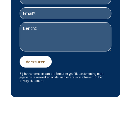
2e verdieping
via de vaste trapopgang is de 2e verdieping toegankelijk. eer
is een volwaardige slaapkamer gerealiseerd van 18 m²
gerealiseerd. het velux dakraam verzorgt zowel het
natuurlijke- lichtinval als ook de ventilatie. onder de
knieschotten zijn schuifkasten gerealiseerd.
de andere ruimte wordt nu gebruikt als bergzolder en
beschikt ook over een velux dakraam. met een kleine
verbouwing is het mogelijk een 5e slaapkamer hier te
realiseren.
Bij het verzenden van dit formulier geef ik toestemming mijn
gegevens te verwerken op de manier zoals omschreven in het
privacy statement.
in deze ruimte staan tevens opgesteld de cv-ketel en het
warmte terugwin systeem.
achtertuin
de tuin is in zijn geheel heel verzorgd aangelegd en goed
onderhouden.
er is al vrij vroeg in de ochtend zon in de tuin. ook in de
middag is het hier in de zomer heerlijk genieten van de zon.
de ligging is op het zuid-oosten.