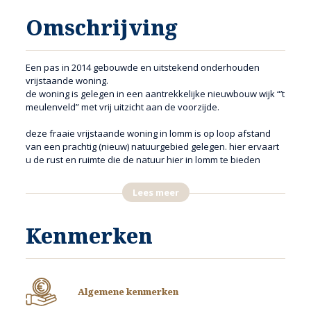
Omschrijving
Een pas in 2014 gebouwde en uitstekend onderhouden
vrijstaande woning.
de woning is gelegen in een aantrekkelijke nieuwbouw wijk “’t
meulenveld” met vrij uitzicht aan de voorzijde.
deze fraaie vrijstaande woning in lomm is op loop afstand
van een prachtig (nieuw) natuurgebied gelegen. hier ervaart
u de rust en ruimte die de natuur hier in lomm te bieden
heeft. kom kijken en ervaar het zelf.
Lees meer
de woning biedt mogelijkheden om vanuit huis te werken. er
zijn zowel op de begane grond als op de verdieping
mogelijkheden.
Kenmerken
deze woning is direct instapklaar en beschikt beneden over
een woonkamer met open keuken, een werk- of speelkamer,
en een berging/bijkeuken. onder het overdekte terras is
heerlijk vertoeven.
Algemene kenmerken
op de verdieping zijn 3 slaapkamers en de badkamer. er is