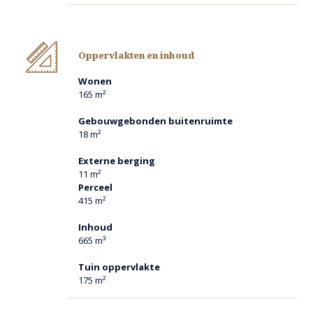
woonkamer.
u treft in de hal de meterkast, moderne toiletruimte ( v.v.
wandcloset en fonteintje) en garderobekast.
Oppervlakten en inhoud
Wonen
woonkamer en keuken
165 m²
de woonkamer en keuken zijn heel ruimtelijk van opzet.
tezamen hebben ze een oppervlakte van ca. 47 m². de erkers
Gebouwgebonden buitenruimte
aan voor- en zijkant geven extra veel lichtinval. vanuit de
18 m²
erker is er uitzicht op de hoogwatergeul.
het overdekte terras is direct toegankelijk via de
Externe berging
openslaande tuindeuren.
11 m²
Perceel
de open keuken is strak en modern van opzet. de volgende
415 m²
apparatuur is ingebouwd;
- extra brede inductie kookplaat, afzuigkap, combi-
Inhoud
oven, koelkast en vaatwasser.
665 m³
op de vloer ligt een italiaans marmeren vloer (perlato).
Tuin oppervlakte
de wanden en plafonds zijn allen in lichte kleur uitgevoerd.
175 m²
de gehele begane grond is v.v. vloerverwarming.