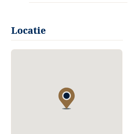
Middels een vaste trap betreedt u de zolderruimte.
Het is een praktische zolderruimte. Hier is tevens de cv-ketel
afgehangen en hier staat het witgoed opgesteld.
Locatie
ACHTERTUIN
De achtertuin is op het Zuid Westen gelegen. Ideaal voor de
zonaanbidder.
Via het mandelige pad aan de achterzijde is er een vrije achterom.
PARKEREN
Er zijn openbare parkeerhavens aan de overzijde van de woningen
gelegen.
NOEMENSWAARDIGHEDEN:
Rustige ligging
Geheel v.v. kunststof kozijnen v.v. HR ++ glas
Op korte afstand van Venlo
Vlakbij is een speelvoorziening