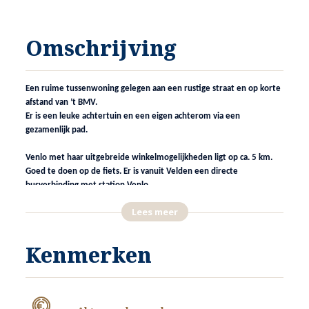
Omschrijving
Een ruime tussenwoning gelegen aan een rustige straat en op korte
afstand van ’t BMV.
Er is een leuke achtertuin en een eigen achterom via een
gezamenlijk pad.
Venlo met haar uitgebreide winkelmogelijkheden ligt op ca. 5 km.
Goed te doen op de fiets. Er is vanuit Velden een directe
busverbinding met station Venlo.
Lees meer
INDELING
Kenmerken
ENTREE
De hoofdentree van de woning is gelegen in de voorgevel van de
woning.