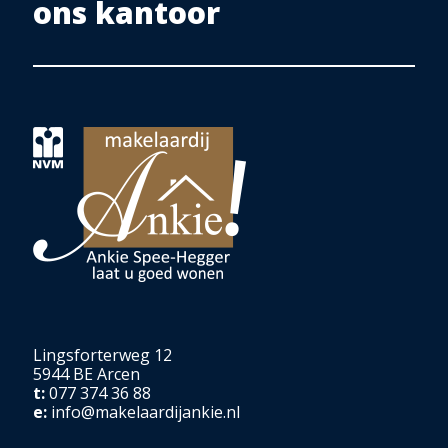
ons kantoor
Lingsforterweg 12
5944 BE Arcen
t:
077 374 36 88
e:
info@makelaardijankie.nl