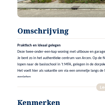
Omschrijving
Praktisch en ideaal gelegen
Deze twee-onder-een-kap woning met uitbouw en garage
Je bent zo in het authentieke centrum van Arcen. Op de fi
lopen naar de basisschool in ’t MFA, gelegen in de dorpsk
Het voelt hier als vakantie om via een ommetje langs de M
genieten.
Sowieso vind je hier in de buurt vele fiets- en wandelro
Le
uur.
En met de auto ben je binnen een half uur op vliegveld W
Kenmerken
Hoe praktisch kan het zijn!