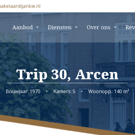
akelaardijankie.nl
e
Aanbod
Diensten
Over ons
Re
Trip 30, Arcen
Bouwjaar: 1970
•
Kamers: 5
•
Woonopp.: 140 m²