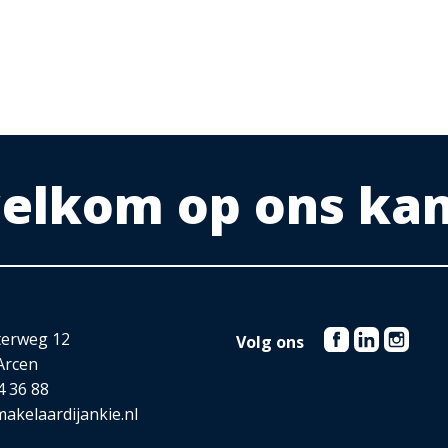
 welkom op ons ka
terweg 12
Volg ons
Arcen
4 36 88
akelaardijankie.nl