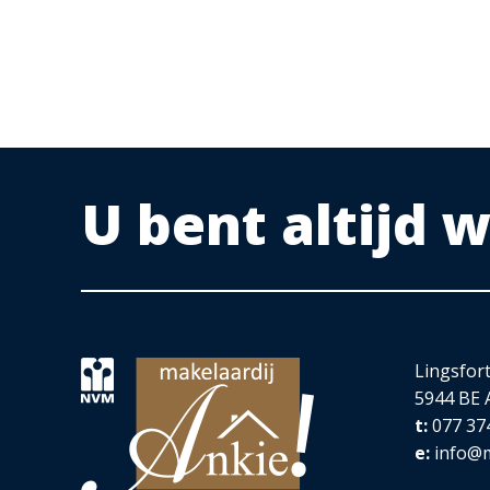
U bent altijd
Lingsfor
5944 BE 
t:
077 37
e:
info@m