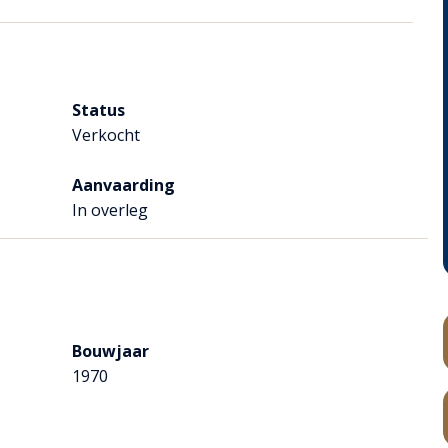
oorgang naar de ruime woonkamer.
uimte om te vertoeven.
Status
oger. De doucheruimte is heel handig voor degene die direct
Verkocht
Aanvaarding
In overleg
slaapkamer.
icht leuke ideeën wil ontplooien.
Bouwjaar
1970