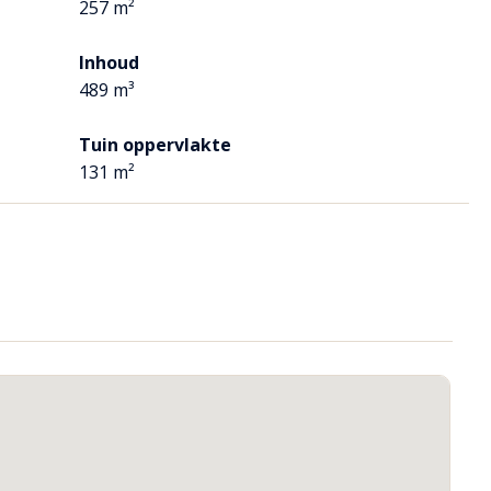
257 m²
Inhoud
489 m³
Tuin oppervlakte
131 m²