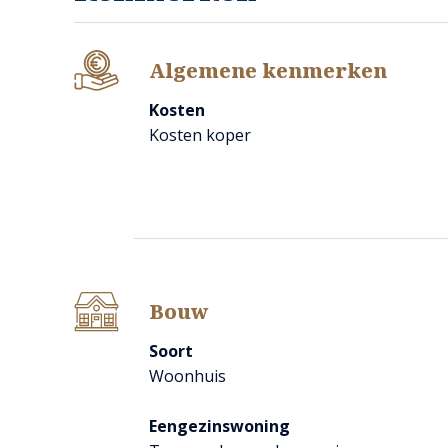
Een eigen huis met een speelse indeling:
Algemene kenmerken
Via de entree in de voorgevel betreedt je de hal met d
De keuken is in de uitbouw gerealiseerd. Een gezellige r
Kosten
Er is een bijkeuken waar plaats is voor wasmachine en dr
Kosten koper
vanuit de tuin zich wil opfrissen.
Op de verdieping zijn 3 slaapkamers en een badkamer.
e
De zolder is via een vaste trap bereikbaar. Hier is een 4
De woning is geschikt voor degene die hier naar eigen inz
Een knusse achtertuin:
Bouw
De achtertuin geeft veel vrijheid en is knus van opzet.
Je kunt hier heerlijk je ontspanning vinden.
Soort
Woonhuis
Belangrijkste voordelen op een rij:
Eengezinswoning