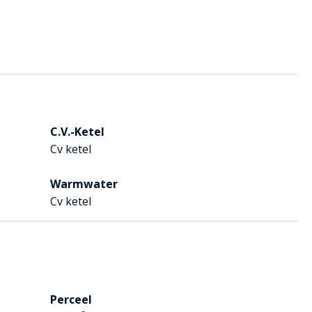
de natuur
C.V.-Ketel
Cv ketel
Warmwater
 Ankie!
Cv ketel
uldigheid samengesteld. Onzerzijds wordt echter geen
lledigheid, onjuistheid of anderszins, dan wel de
akten zijn indicatief. Eventuele bijgesloten
Perceel
n afwijken van de werkelijke situatie.