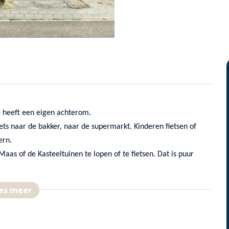
 heeft een eigen achterom.
ets naar de bakker, naar de supermarkt. Kinderen fietsen of
ern.
aas of de Kasteeltuinen te lopen of te fietsen. Dat is puur
utes. Met de bus naar Venlo of Nijmegen kan nagenoeg ieder half
es meer
eeze (Dl).