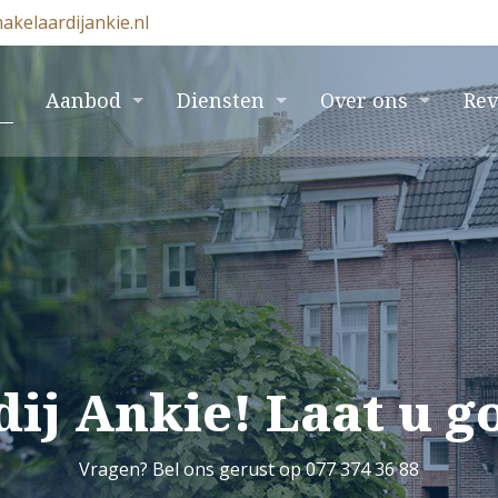
akelaardijankie.nl
e
Aanbod
Diensten
Over ons
Re
ij Ankie! Laat u 
Vragen? Bel ons gerust op 077 374 36 88