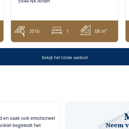
5944 NK Arcen
2016
1
68 m²
Bekijk het totale aanbod
d en vaak ook emotioneel
Neem vr
Ankie! begeleidt het