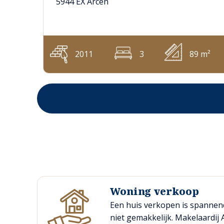
5944 EX Arcen
2011
3
89 m²
Woning verkoop
Een huis verkopen is spannen
niet gemakkelijk. Makelaardij 