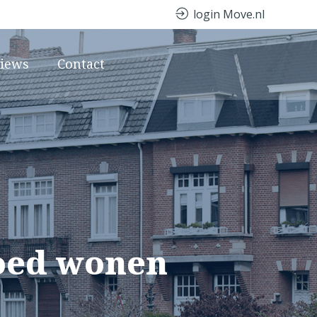
login Move.nl
views
Contact
goed wonen