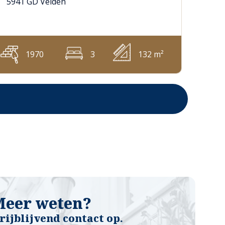
5941 GD Velden
1970
3
132 m²
Meer weten?
ijblijvend contact op.