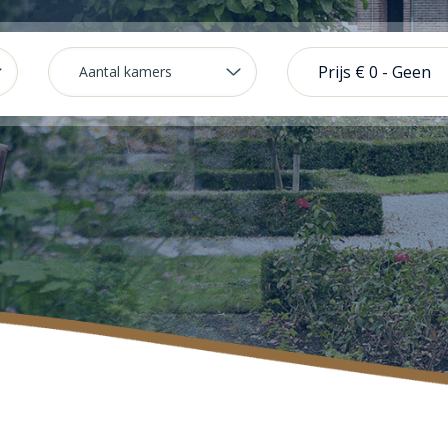
Prijs
€ 0
-
Geen
max.