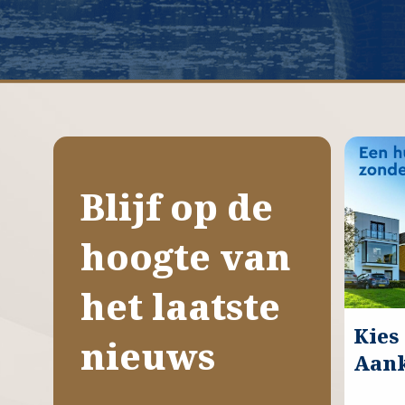
Blijf op de
hoogte van
het laatste
Kies
nieuws
Aan