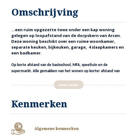
Omschrijving
…een ruim opgezette twee onder een kap woning
gelegen op loopafstand van de dorpskern van Arcen.
Deze woning beschikt over een ruime woonkamer,
separate keuken, bijkeuken, garage, 4 slaapkamers en
een badkamer.
Op korte afstand van de basisschool, MFA, speeltuin en de
supermarkt. Alle gemakken van het wonen op korter afstand van
het centrum en toch heerlijk rustig achter in de tuin.
Lees meer
Het is hier genieten van een prachtige omgeving zoals de mooie
natuur aan de Maas, de Kasteeltuinen en de uitgestrekte
Kenmerken
bosgebieden.
INDELING
Algemene kenmerken