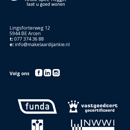
Lingsforterweg 12
5944 BE Arcen
t:
077 374 36 88
e:
info@makelaardijankie.nl
Volg ons