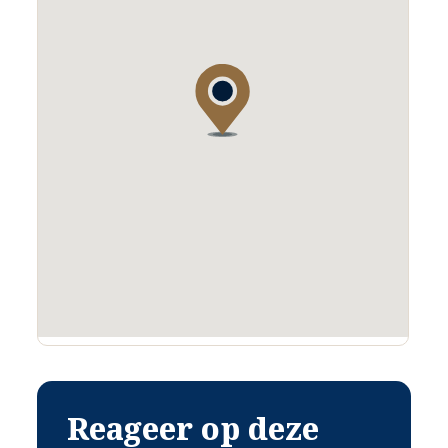
TUIN
De tuin bevindt zich aan de achter- en rechterzijde van de woning.
De grootte van het perceel geeft een enorme privacy beleving.
U zult hier zich heel vrij voelen. Schitterend voor de liefhebber van
rust en natuur.
Achterin de tuin is een stenen schuurtje met een afmeting van 3,96 x
5,94 (23,5 m²).
OVERKAPPING
De overkapping biedt beschutting bij regenweer.
TOEGANKELIJKHEID EN LIGGING
De woning is te bereiken via de openbare verharde weg. Hier is
voornamelijk bestemmingsverkeer, omdat het een met de auto
doodlopende weg is.
Reageer op deze
Met de fiets of te voet kunt u de weg vervolgen tot in Duitsland
(Walbeck).