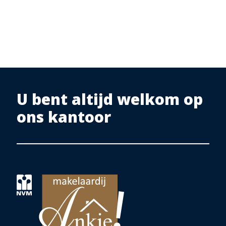
km en 5 km. U treft hier ook veel op het gebied van gastronomie.
Uitvalswegen zijn gelegen op circa 12 km. De A67 en de A73 maken de
grote buursteden Nijmegen, Roermond en Eindhoven gemakkelijk te
bereiken.
De BAB 40 richting Duisburg en de BAB61 richting Düsseldorf zijn
eveneens op ca. 12 km gelegen.
Kortom: een vrijstaand woonhuis op een fraaie plek in het
U bent altijd welkom op
buitengebied van Arcen
ons kantoor
Heeft u interesse in deze woning?
Neem telefonisch of via mail contact op met Makelaardij
Ankie!
We plannen graag een bezichtiging samen met u in.
Deze informatie is door ons met de nodige zorgvuldigheid
samengesteld. Onzerzijds wordt echter geen enkele
aansprakelijkheid aanvaard voor enige onvolledigheid,
onjuistheid of anderszins, dan wel de gevolgen daarvan. Alle
opgegeven maten en oppervlakten zijn indicatief. Eventuele
bijgesloten plattegrond-tekeningen zijn ter indicatie en