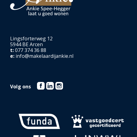
kunnen afwijken van de werkelijke situatie.
Lingsforterweg 12
5944 BE Arcen
t:
077 374 36 88
e:
info@makelaardijankie.nl
Volg ons