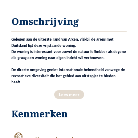
Omschrijving
Gelegen aan de uiterste rand van Arcen, vlakbij de grens met
Duitsland ligt deze vrijstaande woning.
De woning is interessant voor zowel de natuurliefhebber als degene
die graag een woning naar eigen inzicht wil verbouwen.
De directe omgeving geniet internationale bekendheid vanwege de
recreatieve diversiteit die het gebied aan uitstapjes te bieden
heeft.
Lees meer
In een paar minuten bevindt u zich te voet of met de fiets in
Duitsland. Een stukje andere cultuur met een goede gastronomie.
Kenmerken
De authentieke dorpskern van Arcen is eveneens op korte afstand
gelegen (ca. 15 minuten fietsafstand).
Het centrum van Venlo bereikt u binnen ca. 20 minuten.
Vliegveld Weeze en International Airport Düsseldorf zijn op
respectievelijk ca. 30 en 60 auto minuten bereikbaar. Vliegveld