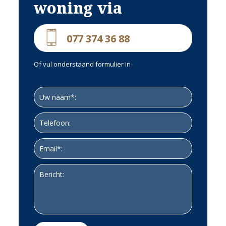
woning via
NUTSVOORZIENINGEN
077 374 36 88
De woning is aangesloten op de gemeentelijke riolering, op het
elektriciteitsnet en op het aardgas net van Enexis. TV en internet zijn
mogelijk via ADSL.
Of vul onderstaand formulier in
Glasvezel ligt voor de deur, maar is niet aangesloten.
NOEMENSWAARDIGHEDEN:
Hele fraaie ligging
Bijzonder veel privacy
Veel natuur in de nabijheid
Vrijstaand wonen
Gelegen op korte afstand van de dorpskern van Arcen (ca. 15
fietsminuten)
Op ca. 10 fietsminuten naar de dorpskern van Walbeck
(Duitsland)