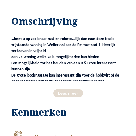
Omschrijving
…bent u op zoek naar rust en ruimte...kijk dan naar deze fraaie
vrijstaande woning in Wellerlooi aan de Emmastraat 1. Heerlijk
vertoeven in vrijheid…
een 2e woning welke vele mogelijkheden kan bieden.
Een mogelijkheid tot het houden van een B & B zou interessant
kunnen zijn.
De grote loods/garage kan interessant zijn voor de hobbyist of de
ondernemende koper die meerdere mogelijkheden ziet.
Lees meer
….Wellerlooi…een prettig stukje Noord Limburg…verzorgde kern en
prettige gemeenschap...kom het beleven…
Kenmerken
ALGEMENE KENMERKEN
INDELING