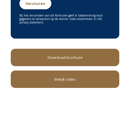
e
Een 2
woonhuis; mogelijkheden tot werken aan huis;
praktijk, salon, kantoor of B & B
Bij het verzenden van dit formulier geef ik toestemming mijn
gegevens te verwerken op de manier zoals omschreven in het
e
Gelijkvloers wonen mogelijk in de 2
woning
privacy statement.
Prachtige omgeving; zowel water (Maas) als bosgebied (park
Maasduinen) op korte afstand
Een gezellige dorpskern in Wellerlooi is vlakbij
Download brochure
OVERIGE KENMERKEN VAN DE OMGEVING:
Bekijk video
Lekker wandelen aan de Maas of gewoon even lekker zitten en
genieten van de rust.
Ten Oosten van Wellerlooi liggen prachtige stukken bosgebied. Het
beheer van dit gebied ligt bij het Limburgs landschap. Gebied
“Maasduinen”. Een heel bijzonder stukje natuur.
Er zijn diverse wandel- en fietsroutes te vinden in dit gebied.