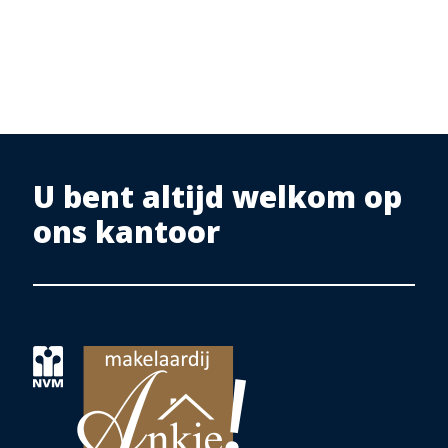
De dorpskern van Wellerlooi kent een gezellige uitstraling.
Er is een cafetaria en café in de dorpskern aanwezig. Er is een
gemeenschapshuis waar dagelijks allerlei activiteiten worden
georganiseerd.
Onlangs werd geopend horeca, streekwinkel en activiteitencentrum
“Taste en Go”.
Aan de overzijde ligt zaal en café “Smid”.
U bent altijd welkom op
Met de fiets erop uit richting de Maas en dan in de zomerdagen via het
voet-fietsveer de Maas oversteken naar Blitterswijck. Vervolgens daar
ons kantoor
op het terras genieten van een heerlijke kop koffie.
Het is er goed toeven.
Via de rijksweg komt u aan de Zuid zijde in Arcen aan. Ook hier treft u
verschillende restaurants en de befaamde ijssalon Cleevers. U kunt een
mooie ronde maken zowel te voet als met de fiets. Via Lottum kunt u
dan weer via het ander veerpont terug.
Aan de Noordzijde is aangrenzend het dorp Well gelegen. Ook hier zijn
diverse horeca gelegenheden te vinden. Ook is er een kleinschalig
winkelcentrum met bakker, slager en drogist. . Even verderop liggen
Wanssum en Bergen, met diverse winkels zoals o.a. Jumbo, Lidl, Action,