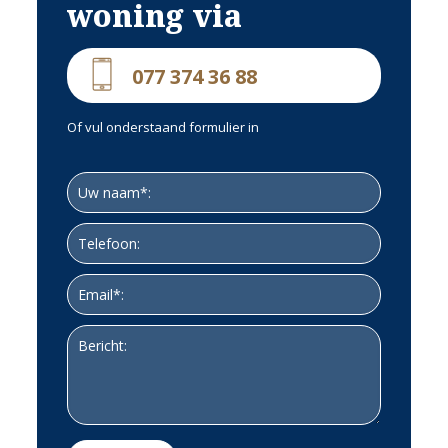
woning via
OVERDEKT TERRAS en ACHTERTUIN
Het is hier in alle vrijheid genieten van de enorm rust die je hier
077 374 36 88
daadwerkelijk zult ervaren.
De tuin is geheel omheind met beuken hagen en fraaie boompartijen.
Of vul onderstaand formulier in
BESTEMMINGSPLAN
Bestemming is wonen. Makelaar heeft de bestemmingsplan
voorschriften voorhanden.
De 2e woning heeft geen apart huisnummer.
NOEMENSWAARDIGHEDEN:
Vrije ligging, hetgeen betekent veel rust en privacy; kortom
vrijheid
Grote loods/garage (101 m²)