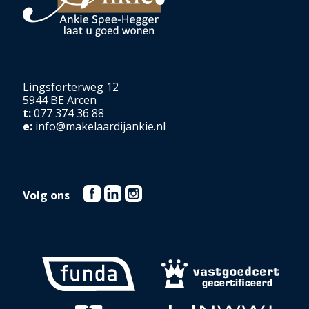
Jan Linders, Kruidvat etc.
e
Kortom: een goed onderhouden vrijstaand woonhuis, een 2
woning en een grote tuin
Lingsforterweg 12
5944 BE Arcen
t:
077 374 36 88
e:
info@makelaardijankie.nl
Volg ons