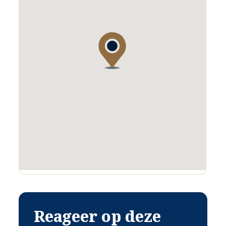
e
Deze 2
woning is op de begane grond v.v. een keuken met eenvoudig
keukenblok, een woonkamer, een slaapkamer en een badkamer met
douche en toilet.
In woonkamer en slaapkamers ligt laminaat.
Op de verdieping is een slaapkamer met dakkapel; aanwezig.
Deze woning heeft een eigen cv-ketel.
Er is ook hier een kelder aanwezig.
GARAGE/LOODS
Een grote loods staat achterin het perceel en is toegankelijk met de
auto via de oprit aan de Noord-West zijde.
De loods kent een afmeting buitenwerks van 12,98 mtr x 7,77 mtr
(101 m²). Het hellende dak biedt nog extra opbergmogelijkheden.
De loods/garage biedt toegang aan 2 auto’s, werkplaats en diverse
ruimtes.
Reageer op deze