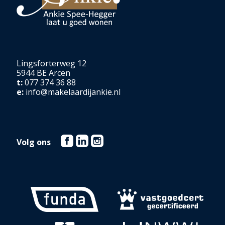
Lingsforterweg 12
5944 BE Arcen
t:
077 374 36 88
e:
info@makelaardijankie.nl
Volg ons