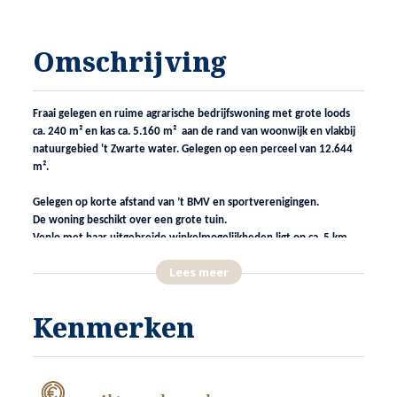
Omschrijving
Fraai gelegen en ruime agrarische bedrijfswoning met grote loods
ca. 240 m² en kas ca. 5.160 m² aan de rand van woonwijk en vlakbij
natuurgebied 't Zwarte water. Gelegen op een perceel van 12.644
m².
Gelegen op korte afstand van ’t BMV en sportverenigingen.
De woning beschikt over een grote tuin.
Venlo met haar uitgebreide winkelmogelijkheden ligt op ca. 5 km.
Goed te doen op de fiets. Er is vanuit Velden een directe
Lees meer
busverbinding met station Venlo.
Kenmerken
INDELING
ENTREE
De hoofdentree van de woning is gelegen in de voorgevel van de
woning.