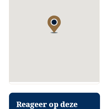
Rustige ligging
Op korte afstand van Venlo en van natuurgebieden (o.a. ’t Zwarte
water)
Nabij ’t BMV van Velden
BESTEMMINGSPLAN
De woning is gelegen in het bestemmingsplan Buitengebied Arcen en
Velden. De bestemming is Agrarische doeleinden met glastuinbouw en
1 bedrijfswoning.
Verdere informatie aangaande het bestemmingsplan is voorhanden bij
de makelaar.
LOODS
Aan de linkerzijde van de woning is een grote loods gelegen.
Deze loods heeft een breedte van 20 meter en een diepte van 12
meter.
Er zijn 2 rolpoorten. De nokhoogte bedraagt 5,42 (binnenwerks). De
hoogte van de deuren
KAS (Venlo kas)
Reageer op deze
Het is een klas gebouwd op poeren. De wanden zijn van glas (op enkele
plaatsen stuk). In het midden is een verhard gedeelte.