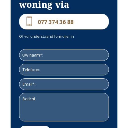
woning via
Bouwjaar tussen 1976/1977.
KENMERKEN VAN DE OMGEVING:
077 374 36 88
Lekker wandelen aan de Maas of gewoon even lekker zitten genieten van de
rust. Ten Oosten van Velden liggen prachtige stukken bosgebied o.a. Het
zwarte water. Het beheer van dit gebied ligt bij het Limburgs landschap.
Of vul onderstaand formulier in
Er zijn lange- en korte wandelroutes. Fietsroutes, zijn er legio te vinden. Velden
heeft een gezellige dorpskern met diverse winkelvoorzieningen. Velden kent
nogal wat actieve verenigingen. Voor zowel jong als oud. De school is gelegen in
het BMV, welke op loopafstand bereikbaar is.
Vanuit Velden is Venlo heel gemakkelijk bereikbaar, zowel met de auto als met
de fiets.In Venlo zijn vele grootschalige voorzieningen te vinden zoals een ruim
en divers winkelaanbod, scholen (basisonderwijs- en voortgezet), ziekenhuis,
horeca, theater, bioscoop, NS treinstation, musea.
Boodschappen kunt u ook in Duitsland doen. Op korte afstand, maar toch even
een andere belevingswereld. Straelen lig op ca. 4 km. U treft hier ook veel op
het gebied van gastronomie. In Straelen is een ruim opgezet zwembad gelegen
waar vele Nederlanders met plezier gebruik van maken.
Uitvalswegen zijn gelegen op circa 3 auto minuten. De A67 en de A73 maken
de grote buursteden Nijmegen, Roermond en Eindhoven gemakkelijk te
bereiken. Duitsland ligt op korte afstand en ook de grotere steden zijn door de
aanleg van A74 nog veel sneller te bereiken.