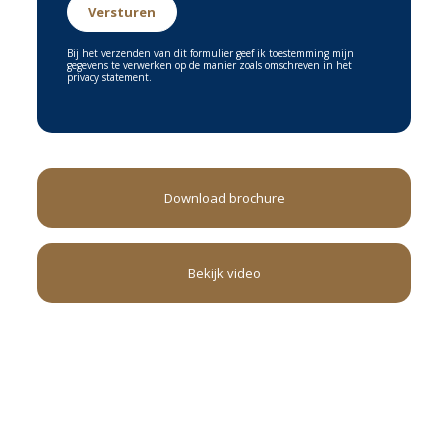
De BAB 40 richting Duisburg is via de A67 direct toegankelijk en de BAB 61
richting Düsseldorf is bereikbaar via de A 74.
Vliegveld Niederrhein (Weeze) is te bereiken binnen een half uur.
Bij het verzenden van dit formulier geef ik toestemming mijn
gegevens te verwerken op de manier zoals omschreven in het
privacy statement.
Heeft u interesse in deze woning ?
Neem telefonisch of via mail contact op met Makelaardij
Ankie!
We plannen graag een bezichtiging samen met u in.
Download brochure
Deze informatie is door ons met de nodige zorgvuldigheid
samengesteld. Onzerzijds wordt echter geen enkele
aansprakelijkheid aanvaard voor enige onvolledigheid,
Bekijk video
onjuistheid of anderszins, dan wel de gevolgen daarvan. Alle
opgegeven maten en oppervlakten zijn indicatief. Eventuele
bijgesloten plattegrond-tekeningen zijn ter indicatie en
kunnen afwijken van de werkelijke situatie.