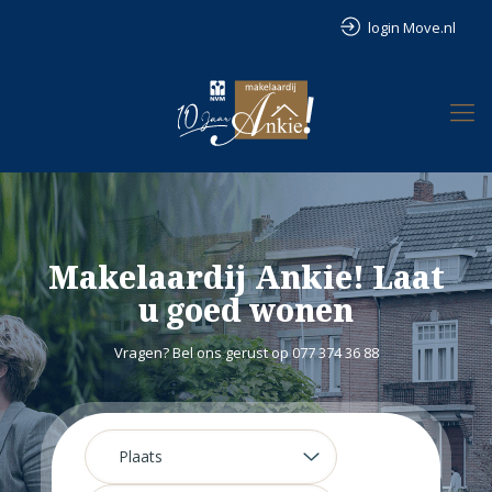
login Move.nl
Makelaardij Ankie! Laat
u goed wonen
Vragen? Bel ons gerust op 077 374 36 88