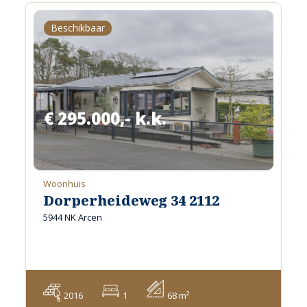
Beschikbaar
€ 295.000,- k.k.
Woonhuis
Dorperheideweg 34 2112
5944 NK Arcen
2016
1
68 m²