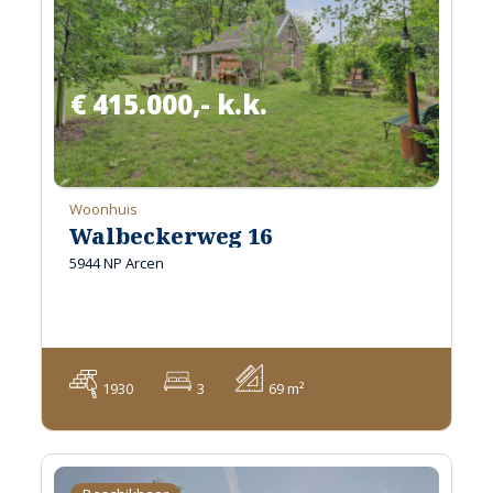
€ 415.000,- k.k.
Woonhuis
Walbeckerweg 16
5944 NP Arcen
1930
3
69 m²