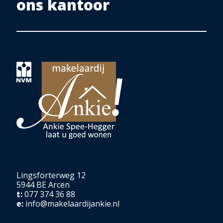
ons kantoor
Lingsforterweg 12
5944 BE Arcen
t:
077 374 36 88
e:
info@makelaardijankie.nl