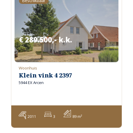
Beschikbaar
€ 289.500,- k.k.
Woonhuis
Klein vink 4 2397
5944 EX Arcen
2011
3
89 m²