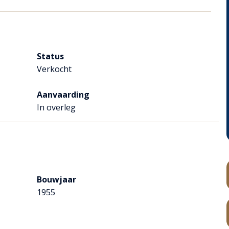
s er heerlijk toeven in en om het huis.
Status
Verkocht
Aanvaarding
In overleg
de voorzijde van het huis.
n doorgang naar de woonkamer.
Bouwjaar
1955
rvlakte 39 m²).