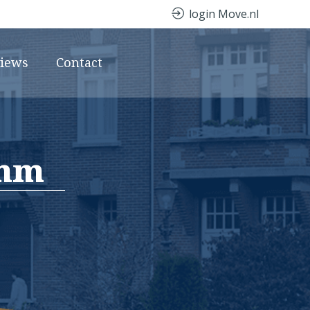
login Move.nl
views
Contact
omm