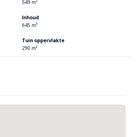
549 m²
rming.
Inhoud
645 m³
.
Tuin oppervlakte
ning te kunnen betreden. Hier treft u de toiletruimte v.v.
290 m²
s is hier de cv-ketel afgehangen.
ucheruimte met glazenwand.
ng en is de kelder toegankelijk.