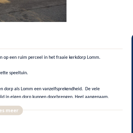
en op een ruim perceel in het fraaie kerkdorp Lomm.
ette speeltuin.
 een dorp als Lomm een vanzelfsprekendheid. De vele
 tijd in eigen dorp kunnen doorbrengen. Heel aangenaam.
es meer
Ravevennen” dat ligt op steenworp afstand. Op de fiets de
 Heeft het water uw aantrekkingskracht, dan is de Maas voor u