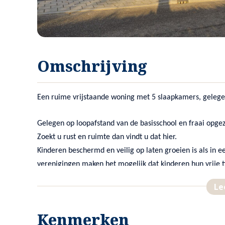
Omschrijving
Een ruime vrijstaande woning met 5 slaapkamers, geleg
Gelegen op loopafstand van de basisschool en fraai opgez
Zoekt u rust en ruimte dan vindt u dat hier.
Kinderen beschermd en veilig op laten groeien is als in
verenigingen maken het mogelijk dat kinderen hun vrije
Le
Wandelen in het prachtig uitgestrekte natuurgebied “De 
natuur in. De vele fietsroutes bieden deze mogelijkheid.
Kenmerken
een stuk natuur dat u rust kan bieden.