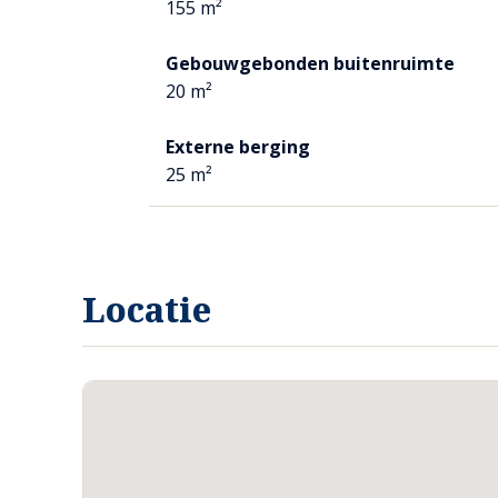
155 m²
Ook hier ligt een lichtkleurige tegelvloer v.v. vloerverwa
Gebouwgebonden buitenruimte
20 m²
BIJKEUKEN/BADKAMER
Vanuit de keuken betreedt u de bijkeuken c.q. achterbouw
Externe berging
Erg praktisch om via deze manier de achterzijde van de wo
25 m²
wandcloset.
In de achterste ruimte staat het witgoed opgesteld. Teven
Op de vloer ligt een moderne tegelvloer. Hier is een do
Locatie
Voorts treft u een wastafelmeubel.
CORRIDOR
Via de corridor betreedt u de trapopgang naar de verdiepi
KELDER
Er is een provisiekelder aanwezig.