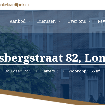
akelaardijankie.nl
e
Aanbod
Diensten
Over ons
Re
sbergstraat 82, L
Bouwjaar: 1955
•
Kamers: 6
•
Woonopp.: 155 m²