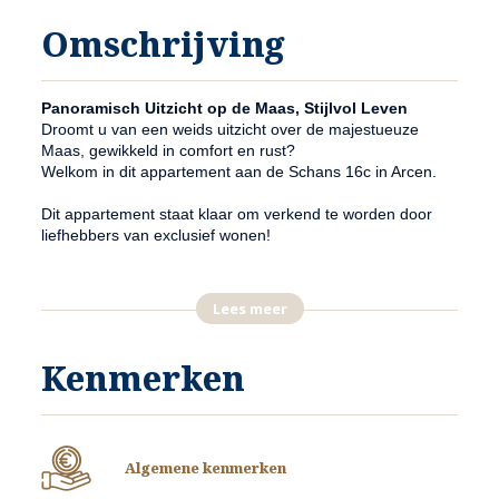
Omschrijving
Panoramisch Uitzicht op de Maas, Stijlvol Leven
Droomt u van een weids uitzicht over de majestueuze
Maas, gewikkeld in comfort en rust?
Welkom in dit appartement aan de Schans 16c in Arcen.
Dit appartement staat klaar om verkend te worden door
liefhebbers van exclusief wonen!
Een Weelde aan ruimte en stijl
Gelegen op de vierde verdieping van het statige "la Tour
Lees meer
Meuse" complex,
pronkt dit ruime 3-kamerappartement.
Voorzien van een fraaie woonkamer met uitzicht
Kenmerken
over“Moeder Maas”, twee royale balkons, een semi-open
keuken, 2 slaapkamers, een ruime badkamer, een eigen
parkeerplaats in de onderliggende garage en een ruime
berging, biedt deze woning een uiterst comfortable
Algemene kenmerken
levensstijl.