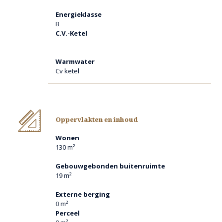
Energieklasse
Heeft u interesse ?
B
Neem telefonisch of via mail contact op met Makelaardij
C.V.-Ketel
Ankie!
Warmwater
Cv ketel
Deze informatie is door ons met de nodige zorgvuldigheid
samengesteld. Onzerzijds wordt echter geen enkele
aansprakelijkheid aanvaard voor enige onvolledigheid,
onjuistheid of anderszins, dan wel de gevolgen daarvan.
Alle opgegeven maten en oppervlakten zijn indicatief.
Oppervlakten en inhoud
Eventuele bijgesloten plattegrond-tekeningen zijn ter
indicatie en kunnen afwijken van de werkelijke situatie.
Wonen
130 m²
Gebouwgebonden buitenruimte
19 m²
Externe berging
0 m²
Perceel