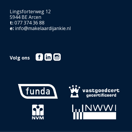
Lingsforterweg 12
5944 BE Arcen
t:
077 374 36 88
e:
info@makelaardijankie.nl
Volg ons