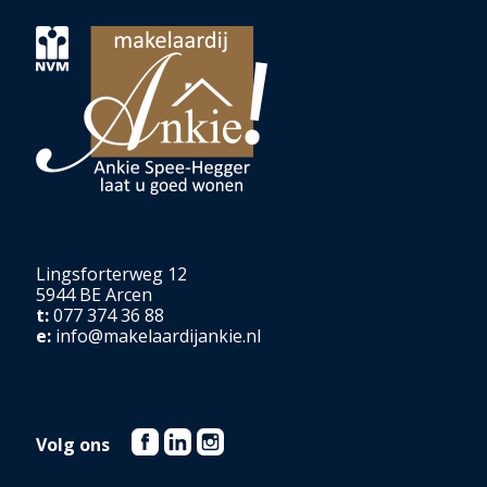
Lingsforterweg 12
5944 BE Arcen
t:
077 374 36 88
e:
info@makelaardijankie.nl
Volg ons