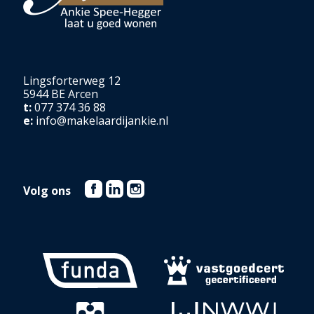
Lingsforterweg 12
5944 BE Arcen
t:
077 374 36 88
e:
info@makelaardijankie.nl
Volg ons