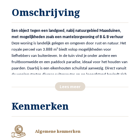
Omschrijving
Een object tegen een landgoed, nabij natuurgebied Maasduinen,
met mogelijkheden zoals een mantelzorgwoning of B & B verhuur
Deze woning is landelijk gelegen en omgeven door rust en natuur. Het
royale perceel van 3.888 m² biedt volop mogelijkheden voor
liefhebbers van buitenleven. In de tuin vind je onder andere een
fruitboomweide en een paddock paradise, ideaal voor het houden van
paarden. Daarbij is een eikenhouten schuilstal aanwezig. Direct vanuit
de woning starten diverse ruiterroutes en op loopafstand bevindt zich
een manege met binnen rijbakken voor paardenliefhebbers.
Lees meer
Naast de hoofdwoning beschikt het object over een tweede woning,
waardoor mantelzorg eenvoudig te realiseren is. Deze ruimte leent zich
ook uitstekend voor verhuur of het exploiteren van een gezellige B&B.
Kenmerken
Voor wie extra ruimte zoekt, is er een royale loods van 147 m². Deze
biedt talloze mogelijkheden: van een beroep aan huis tot het
uitoefenen van hobby’s die veel ruimte vragen.
Een plek waar ruimte en vrijheid samenkomen
Algemene kenmerken
De woonkamer met openslaande deuren en veel licht geeft direct een