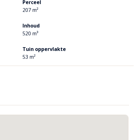
Perceel
207 m²
Inhoud
520 m³
Tuin oppervlakte
53 m²