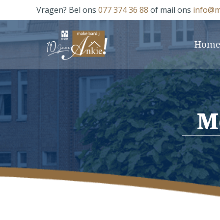
Vragen? Bel ons
077 374 36 88
of mail ons
info@m
Hom
M