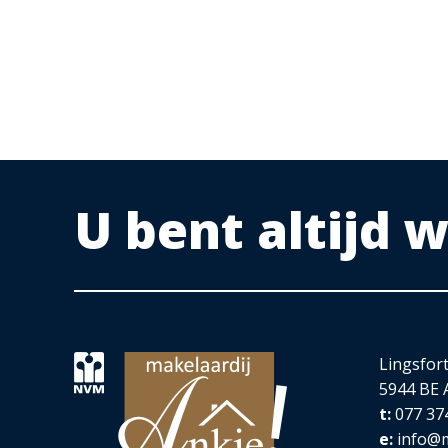
U bent altijd
Lingsfor
5944 BE 
t:
077 37
e:
info@m