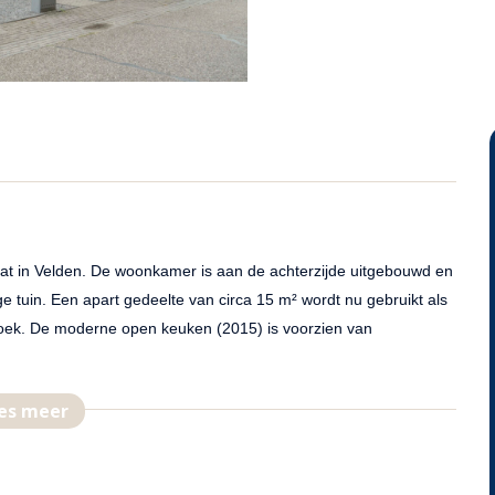
aat in Velden. De woonkamer is aan de achterzijde uitgebouwd en
 tuin. Een apart gedeelte van circa 15 m² wordt nu gebruikt als
hoek. De moderne open keuken (2015) is voorzien van
es meer
te badkamer met ligbad/douchecombinatie, wandcloset en
vaste trap en ingericht met een vierde slaapkamer v.v. een