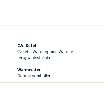
ntact op met Makelaardij Ankie! We plannen graag een
C.V.-Ketel
Cv ketel,Warmtepomp,Warmte
terugwininstallatie
en geven we zelf geen financieel advies. Maar we helpen je graag
Warmwater
rouwbare financieel adviseurs – zonder eigenbelang. Vraag er
Doorstroomboiler
 samengesteld. Onzerzijds wordt echter geen enkele
istheid of anderszins, dan wel de gevolgen daarvan. Alle
 bijgesloten plattegrond-tekeningen zijn ter indicatie en kunnen