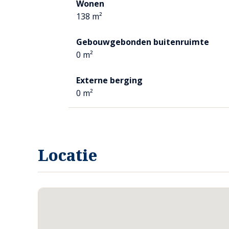
Wonen
afwijken van de werkelijke situatie.
138 m²
Gebouwgebonden buitenruimte
0 m²
Externe berging
0 m²
Locatie