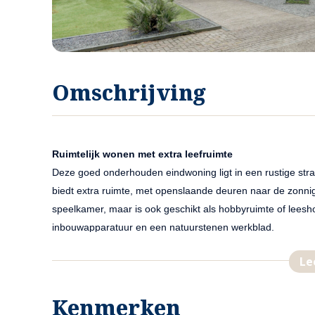
Omschrijving
Ruimtelijk wonen met extra leefruimte
Deze goed onderhouden eindwoning ligt in een rustige str
biedt extra ruimte, met openslaande deuren naar de zonnige
speelkamer, maar is ook geschikt als hobbyruimte of lees
inbouwapparatuur en een natuurstenen werkblad.
Le
Vier slaapkamers en moderne badkamer
Op de eerste verdieping zijn drie slaapkamers en een net
Kenmerken
wastafelmeubel. De zolderverdieping is bereikbaar via een 