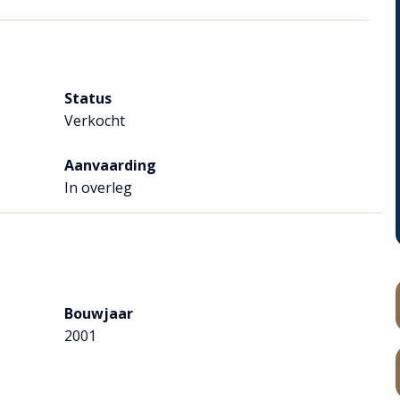
allatie.
Status
 sfeervolle kapschuur biedt beschutting tegen zon en regen, en aan
Verkocht
mfort.
Aanvaarding
In overleg
Bouwjaar
2001