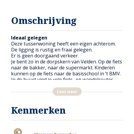
Omschrijving
Ideaal gelegen
Deze tussenwoning heeft een eigen achterom.
De ligging is rustig en fraai gelegen.
Er is geen doorgaand verkeer.
Je bent zo in de dorpskern van Velden. Op de fiets
naar de bakker, naar de supermarkt. Kinderen
kunnen op de fiets naar de basisschool in ’t BMV.
In de buurt vind je vele fiets- en wandelroutes.
Met de bus naar Venlo of Nijmegen kan
nagenoeg ieder half uur.
Lees meer
En met de auto ben je binnen een half uur op
vliegveld Weeze (Dl).
Kenmerken
Hoe praktisch kan het zijn!
Een woning met garage geschikt voor de
starter
Via de entree in de voorgevel betreedt je de hal