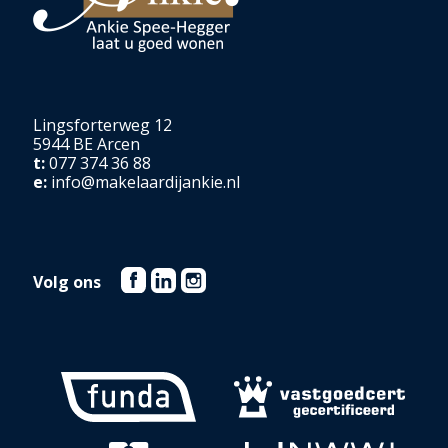
Lingsforterweg 12
5944 BE Arcen
t:
077 374 36 88
e:
info@makelaardijankie.nl
Volg ons