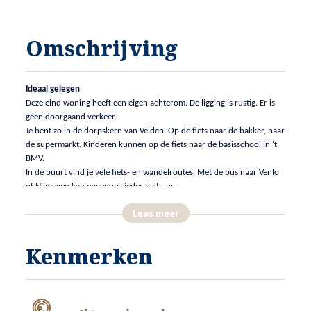
Omschrijving
Ideaal gelegen
Deze eind woning heeft een eigen achterom. De ligging is rustig. Er is
geen doorgaand verkeer.
Je bent zo in de dorpskern van Velden. Op de fiets naar de bakker, naar
de supermarkt. Kinderen kunnen op de fiets naar de basisschool in ’t
BMV.
In de buurt vind je vele fiets- en wandelroutes. Met de bus naar Venlo
of Nijmegen kan nagenoeg ieder half uur.
En met de auto ben je binnen een half uur op vliegveld Weeze (Dl).
Lees meer
Hoe praktisch kan het zijn!
Een woning geschikt voor de starter
Kenmerken
Via de entree in de voorgevel betreedt je de hal met doorgang naar
keuken en woonkamer.
Op de verdieping zijn 4 slaapkamers en een badkamer.
De zolder is via een vlizo trap bereikbaar.
Onder de gehele woning is kelderruimte. Deze is zowel van binnen- als