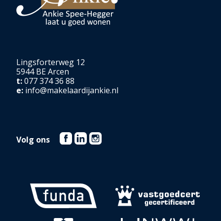
Lingsforterweg 12
5944 BE Arcen
t:
077 374 36 88
e:
info@makelaardijankie.nl
Volg ons