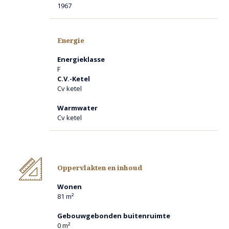
1967
aansprakelijkheid aanvaard voor enige onvolledigheid,
onjuistheid of anderszins, dan wel de gevolgen daarvan. Alle
opgegeven maten en oppervlakten zijn indicatief. Eventuele
bijgesloten plattegrond-tekeningen zijn ter indicatie en
Energie
kunnen afwijken van de werkelijke situatie.
Energieklasse
F
C.V.-Ketel
Cv ketel
Warmwater
Cv ketel
Oppervlakten en inhoud
Wonen
81 m²
Gebouwgebonden buitenruimte
0 m²