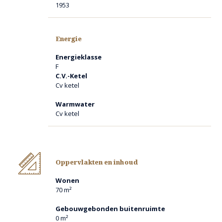
1953
BADKAMER
De badkamer is v.v. een douche, een wastafel en een wandcloset.
De wanden zijn geheel betegeld.
Energie
WITGOED OPSTELLING
Energieklasse
Er is een aparte ruimte voor de opstelling van het witgoed. De wanden
F
zijn geheel betegeld.
C.V.-Ketel
Cv ketel
e
2
VERDIEPING
Warmwater
Middels een vlizotrap betreedt u de zolderruimte.
Cv ketel
De zolder is in gebruik als bergzolder. Hier is tevens de cv-ketel
afgehangen.
PROVISIEKELDER
Oppervlakten en inhoud
De kelder is erg praktisch voor het houden van voorraad.
Wonen
70 m²
ACHTERTUIN
De achtertuin is geheel beklinkerd.
Gebouwgebonden buitenruimte
0 m²
De ligging op het Noorden houdt in dat er direct achter de woning