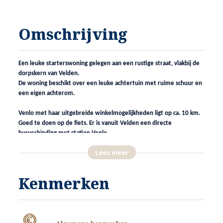
Omschrijving
Een leuke starterswoning gelegen aan een rustige straat, vlakbij de
dorpskern van Velden.
De woning beschikt over een leuke achtertuin met ruime schuur en
een eigen achterom.
Venlo met haar uitgebreide winkelmogelijkheden ligt op ca. 10 km.
Goed te doen op de fiets. Er is vanuit Velden een directe
busverbinding met station Venlo.
Lees meer
INDELING
Kenmerken
ENTREE
De hoofdentree van de woning is gelegen in de voorgevel van de
woning.