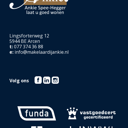
Lingsforterweg 12
5944 BE Arcen
t:
077 374 36 88
e:
info@makelaardijankie.nl
Volg ons