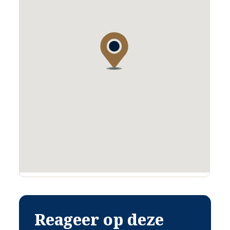
Deze informatie is door ons met de nodige zorgvuldigheid
samengesteld. Onzerzijds wordt echter geen enkele
aansprakelijkheid aanvaard voor enige onvolledigheid,
onjuistheid of anderszins, dan wel de gevolgen daarvan. Alle
opgegeven maten en oppervlakten zijn indicatief. Eventuele
bijgesloten plattegrond-tekeningen zijn ter indicatie en
kunnen afwijken van de werkelijke situatie.
Reageer op deze