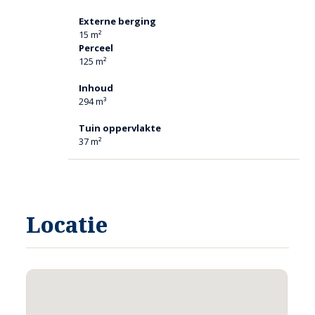
schaduw is. Achterin de tuin is zon.
Externe berging
De grote schuur met overdekt terras werd in 2021 gerealiseerd.
15 m²
Er is een vrije achterom.
Perceel
125 m²
Inhoud
NOEMENSWAARDIGHEDEN:
294 m³
Rustige ligging
Tuin oppervlakte
Deels rolluiken aanwezig
37 m²
Handige provisiekelder
Leuke achtertuin met schuur en overdekt terras
Nabij de dorpskern van Velden
Locatie
Kortom: een leuk startershuis
Heeft u interesse in deze woning ?
Neem telefonisch of via mail contact op met Makelaardij
Ankie!
We plannen graag een bezichtiging samen met u in.