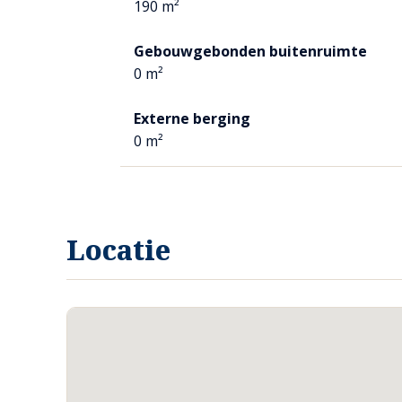
190 m²
Het keukenblok is luxe van opzet en voorzien van
Er is ingebouwd een inductie kookplaat, afzuigk
Gebouwgebonden buitenruimte
waterkraan, combi-oven met stoomfunctie, koelkas
0 m²
vaatwasser.
Kastjes zijn v.v. elektrische lades. Er is tevens ee
Externe berging
0 m²
Het composiet aanrechtblad maakt het geheel co
In de keuken is ook in een op maat gemaakte kast. 
Locatie
BIJKEUKEN
De bijkeuken is vanuit de keuken toegankelijk. D
er is ruimte voor het opstellen van extra apparatu
De inbouwkasten zijn praktisch om alles keurig uit
MASTERBEDROOM EN BADKAMER