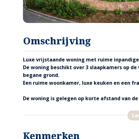
Omschrijving
Luxe vrijstaande woning met ruime inpandige
De woning beschikt over 3 slaapkamers op de
begane grond.
Een ruime woonkamer, luxe keuken en een fraa
De woning is gelegen op korte afstand van de d
minuten van de binnenstad van Venlo.
Vanuit uw eigen woning stapt u zo een groot n
Le
fiets routes zijn hier beschikbaar. U bevindt z
De charme van de ligging nabij natuur en het 
Kenmerken
voordelen.