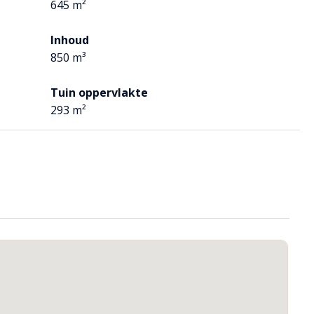
645 m²
 veelal Miele apparatuur.
ap met strakke ombouw, een kokend, heet en koud
Inhoud
t met fresh zone (voor o.a. groente- en fruit) en een
850 m³
n gasaansluiting aanwezig.
Tuin oppervlakte
293 m²
mpleet.
Dit geeft een heel speels effect.
e bijkeuken heeft de aansluitingen voor het witgoed en
ur.
 het zicht op te bergen.