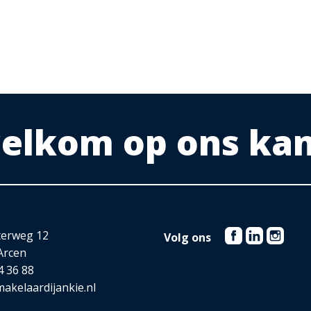
adkamer en twee technische ruimtes aanwezig.
oopkast en tevens zijn er vaste kasten.
, 23 m² en 24 m².
 welkom op ons ka
nit en de cv-ketel.
igbad, een inloopdouche, wandcloset en een wastafel.
terweg 12
Volg ons
Arcen
4 36 88
akelaardijankie.nl