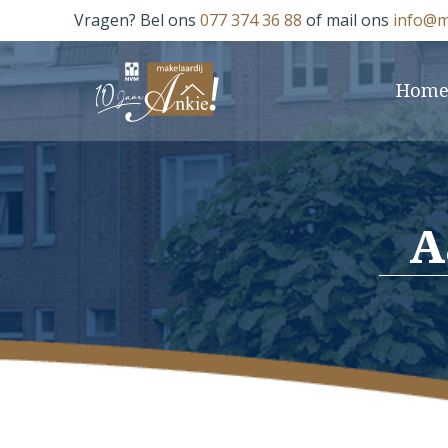
Vragen? Bel ons
077 374 36 88
of mail ons
info@m
Hom
A