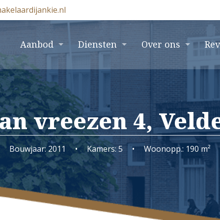
akelaardijankie.nl
e
Aanbod
Diensten
Over ons
Re
an vreezen 4, Veld
Bouwjaar: 2011
•
Kamers: 5
•
Woonopp.: 190 m²