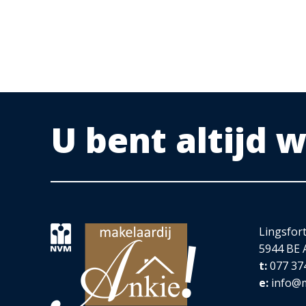
Op de 1e verdieping zijn 3 slaapkamers, de 2e b
De 3 slaapkamer heeft de beschikking over een inl
De slaapkamers hebben een oppervlakte van 21 m²
Op de vloer ligt een bamboe laminaat vloer.
U bent altijd
De technische ruimtes bieden plaats aan de WTW-u
BADKAMER
e
De 2
badkamer is ruim van opzet en is v.v. een l
Het dakraam verzorgt het daglicht.
Lingsfor
Tegelwerk is in lichte kleurstelling.
5944 BE 
t:
077 37
e:
info@m
e
2
VERDIEPING