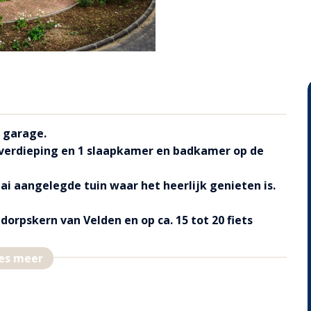
 garage.
 verdieping en 1 slaapkamer en badkamer op de
i aangelegde tuin waar het heerlijk genieten is.
orpskern van Velden en op ca. 15 tot 20 fiets
atuurgebied in (‘t Zwarte Water), vele wandel- en
es meer
ich op korte afstand van Duitsland.
gemak van de centrale ligging bieden vele