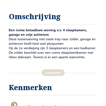
Omschrijving
Een ruime betaalbare woning v.v. 4 slaapkamers,
garage en vrije achterom
Deze tussenwoning met vaste trap naar zolder, garage en
achterom heeft heel veel pluspunten.
Op de 1e verdieping zijn 3 slaapkamers en een badkamer.
De zolder beschikt over een ruime slaap/werkkamer met
Velux dakraam. Tevens is er een aparte wasruimte.
Goed geïsoleerd
De woning is goed geïsoleerd. Er is vloer-, spouw-, en
Lees meer
dakisolatie. Ook is er dubbel glas.
Kenmerken
Uitstekende bereikbaarheid en fraaie ligging
Reizen naar de grotere steden als Venlo, Nijmegen,
Eindhoven en ook de Randstad is door de gunstige ligging
t.o.v. de uitvalswegen heel gemakkelijk.