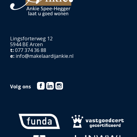
Lingsforterweg 12
5944 BE Arcen
t:
077 374 36 88
e:
info@makelaardijankie.nl
Volg ons