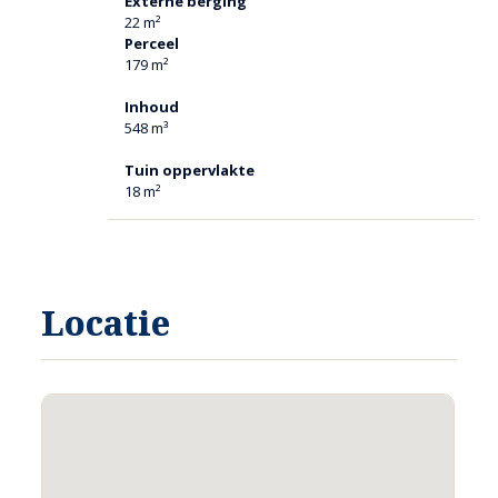
Externe berging
geven. Wij hebben echter een samenwerking met een aantal
22 m²
financieel adviseurs. Vraag gerust naar de mogelijkheden.
Perceel
179 m²
Deze informatie is door ons met de nodige zorgvuldigheid
samengesteld. Onzerzijds wordt echter geen enkele
Inhoud
aansprakelijkheid aanvaard voor enige onvolledigheid,
548 m³
onjuistheid of anderszins, dan wel de gevolgen daarvan. Alle
opgegeven maten en oppervlakten zijn indicatief. Eventuele
Tuin oppervlakte
bijgesloten plattegrond-tekeningen zijn ter indicatie en
18 m²
kunnen afwijken van de werkelijke situatie.
Locatie