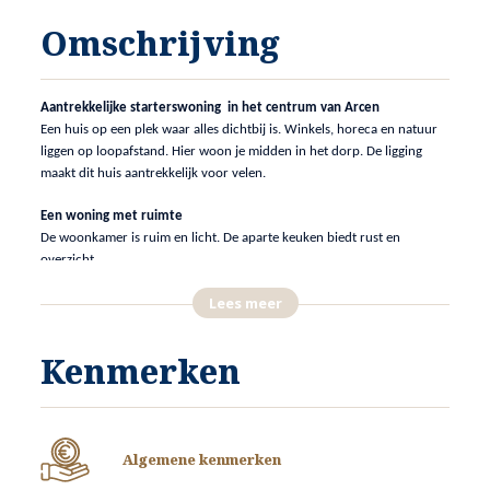
Omschrijving
Aantrekkelijke starterswoning in het centrum van Arcen
Een huis op een plek waar alles dichtbij is. Winkels, horeca en natuur
liggen op loopafstand. Hier woon je midden in het dorp. De ligging
maakt dit huis aantrekkelijk voor velen.
Een woning met ruimte
De woonkamer is ruim en licht. De aparte keuken biedt rust en
overzicht.
Boven zijn twee slaapkamers, de ruime badkamer en een zolderkamer.
Lees meer
Ideaal voor logees, hobby of thuiswerk.
Het huis is netjes onderhouden.
Kenmerken
Praktisch gemak met een garage
De woning heeft kunststof kozijnen en dubbel glas. Dat betekent
minder onderhoud en lagere energiekosten. Bovendien is de woning
op de verdieping van rolluiken voorzien en is er airco aanwezig. Het
dak is geïsoleerd. De garage is ruim van opzet.
Algemene kenmerken