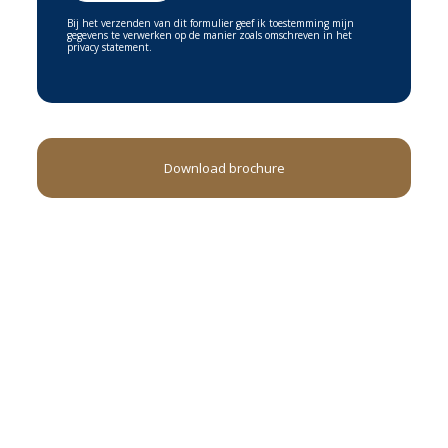
Bij het verzenden van dit formulier geef ik toestemming mijn
gegevens te verwerken op de manier zoals omschreven in het
privacy statement.
Download brochure