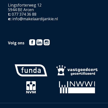
Lingsforterweg 12
5944 BE Arcen
t:
077 374 36 88
e:
info@makelaardijankie.nl
Volg ons