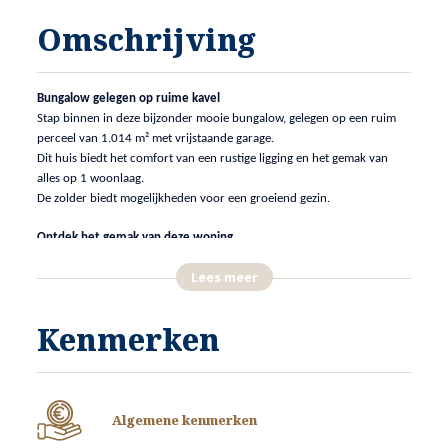
Omschrijving
Bungalow gelegen op ruime kavel
Stap binnen in deze bijzonder mooie bungalow, gelegen op een ruim
perceel van 1.014 m² met vrijstaande garage.
Dit huis biedt het comfort van een rustige ligging en het gemak van
alles op 1 woonlaag.
De zolder biedt mogelijkheden voor een groeiend gezin.
Ontdek het gemak van deze woning
De woning heeft een knusse woonkamer met een houthaard, een
Lees meer
verzorgde keuken, drie comfortabele slaapkamers en een eigentijdse
badkamer (2013 vernieuwd).
Daarnaast beschikt het over een apart gastentoilet en een praktische
Kenmerken
ruimte voor het plaatsen van witgoed. Een kelder biedt extra
opslagmogelijkheden.
Beleef de vrijheid van binnen en buiten
Dankzij de verhoogde ligging is het vanuit de woonkamer genieten van
Algemene kenmerken
een fraai uitzicht op de straat. De tuin biedt diverse terrassen waar het