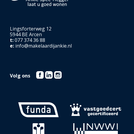
Lingsforterweg 12
5944 BE Arcen
t:
077 374 36 88
e:
info@makelaardijankie.nl
Volg ons