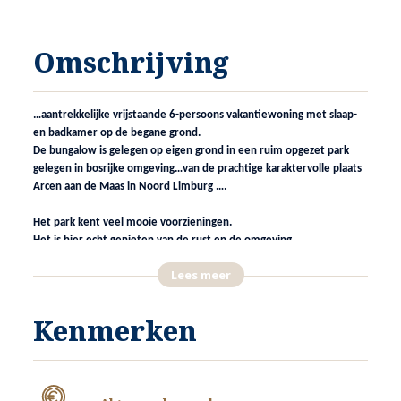
Omschrijving
…aantrekkelijke vrijstaande 6-persoons vakantiewoning met slaap-
en badkamer op de begane grond.
De bungalow is gelegen op eigen grond in een ruim opgezet park
gelegen in bosrijke omgeving…van de prachtige karaktervolle plaats
Arcen aan de Maas in Noord Limburg ….
Het park kent veel mooie voorzieningen.
Het is hier echt genieten van de rust en de omgeving……
Lees meer
Nog in 2020 deze bungalow kopen biedt u financieel voordeel bij de
overdracht.
De overdrachtsbelasting is nu nog 2% en zal zoals het er nu naar
Kenmerken
uitziet vanaf
1 januari 2021 gaan naar 8%.
LIGGING EN ALGEMENE KENMERKEN;