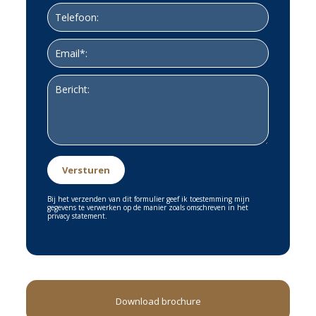
bungalow wel wordt verhuurd, dan is een eigenaar verplicht dit te
doen via de verhuurorganisatie dat op het park actief is. Op dit
moment is dat Roompot.
Informatie hierover is bij de makelaar op te vragen.
VERENIGING VAN EIGENAARS;
Iedere eigenaar is verplicht lid van de Vereniging van eigenaars te
worden.
Gegevens betreffende jaarlijkse bijdrage zijn via de makelaar op te
vragen.
Bij het verzenden van dit formulier geef ik toestemming mijn
gegevens te verwerken op de manier zoals omschreven in het
NOEMENSWAARDIGHEDEN:
privacy statement.
Een bungalow om heerlijk tot de rust te komen
Een prachtige omgeving
Download brochure