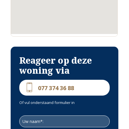
TUIN;
De tuin is voornamelijk gelegen aan de achterzijde, de ligging is op het
Oosten.
Meteen in de ochtend is er zon.
De tuin ligt vrij en het talud biedt veel privacy.
Aan de voorzijde van de woning is parkeergelegenheid op eigen grond.
Reageer op deze
woning via
INRICHTING;
Inventaris en meubilair zijn in de vraagprijs inbegrepen.
077 374 36 88
VERHUURMOGELIJKHEDEN;
De bungalow is momenteel in de verhuur. De bungalow heeft een hoge
bezettingsgraad.
Of vul onderstaand formulier in
Een interessant object voor degene die op zoek is naar een
interessante belegging, waarbij je als eigenaar zelf ook van de
bungalow gebruik kunt maken.
Het is geen verplichting om de bungalow te verhuren. Indien de