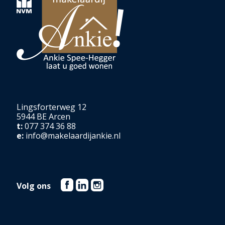
Lingsforterweg 12
5944 BE Arcen
t:
077 374 36 88
e:
info@makelaardijankie.nl
Volg ons