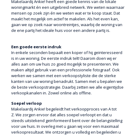
Makelaardij Ankie!
heeft een goede kennis van de lokale
woningmarkt én een uitgebreid netwerk. We weten waarnaar
mensen op zoek zijn én we weten wat er te koop staat. Dat
maakt het mogelijk om actief te makelen. Als het even kan,
gaan we op zoek naar woontreintjes, waarbij de woning van
de ene partij het ideale huis voor een andere partij is.
Een goede eerste indruk
In enkele seconden bepaalt een koper of hij geïnteresseerd
is in uw woning. De eerste indruk telt! Daarom doen wij er
alles aan om uw huis zo goed mogelijk te presenteren. We
maken altijd gebruik van een professionele fotograaf. Ook
werken we samen met een verkoopstyliste die de sterke
kanten van uw woning benadrukt. Samen met u bepalen we
de beste verkoopstrategie. Daarbij zetten we alle eigentijdse
verkoopkanalen in. Zowel online als offline.
Soepel verloop
Makelaardij Ankie! begeleidt het verkoopproces van A tot
Z.
We zorgen ervoor dat alles soepel verloopt en dat u
steeds uitstekend geïnformeerd bent over de belangstelling
voor uw huis. In overleg met u gaan wij voor een maximaal
verkoopresultaat. We ontzorgen u volledig en begeleiden u