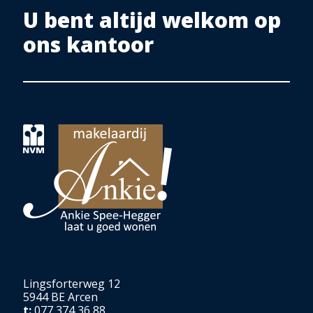
U bent altijd welkom op
ons kantoor
Lingsforterweg 12
5944 BE Arcen
t:
077 374 36 88