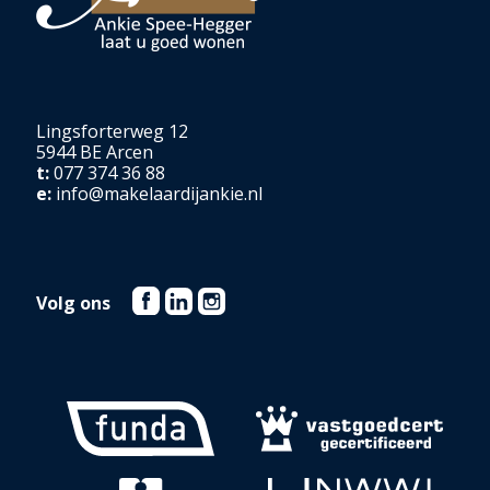
Lingsforterweg 12
5944 BE Arcen
t:
077 374 36 88
e:
info@makelaardijankie.nl
Volg ons