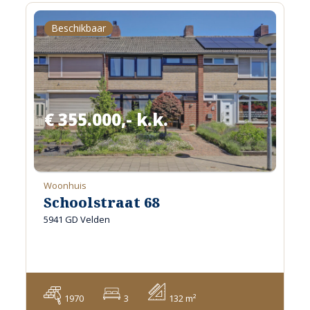
Beschikbaar
€ 355.000,- k.k.
Woonhuis
Schoolstraat 68
5941 GD Velden
1970
3
132 m²