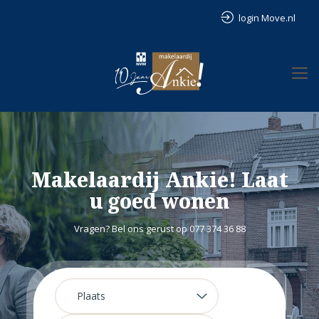
login Move.nl
Makelaardij Ankie! Laat
u goed wonen
Vragen? Bel ons gerust op 077 374 36 88