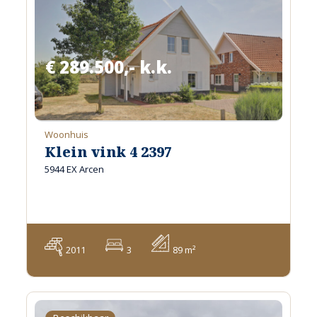
€ 289.500,- k.k.
Woonhuis
Klein vink 4 2397
5944 EX Arcen
2011
3
89 m²