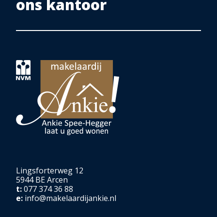
ons kantoor
Lingsforterweg 12
5944 BE Arcen
t:
077 374 36 88
e:
info@makelaardijankie.nl