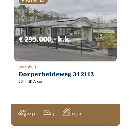
Beschikbaar
€ 295.000,- k.k.
Woonhuis
Dorperheideweg 34 2112
5944 NK Arcen
2016
1
68 m²